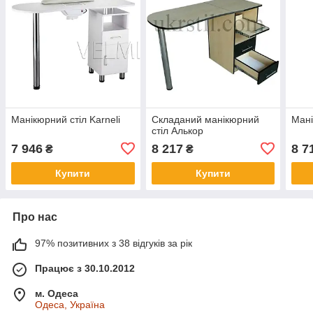
Манікюрний стіл Karneli
Складаний манікюрний
Мані
стіл Алькор
7 946
8 217
8 7
₴
₴
Купити
Купити
Про нас
97% позитивних з 38 відгуків за рік
Працює з 30.10.2012
м. Одеса
Одеса, Україна