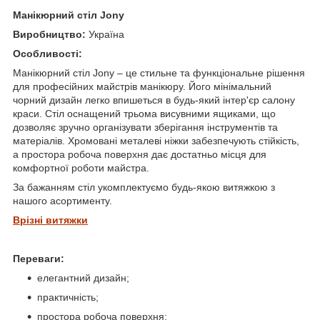
Манікюрний стіл Jony
Виробництво:
Україна
Особливості:
Манікюрний стіл Jony – це стильне та функціональне рішення
для професійних майстрів манікюру. Його мінімальний
чорний дизайн легко впишеться в будь-який інтер'єр салону
краси. Стіл оснащений трьома висувними ящиками, що
дозволяє зручно організувати зберігання інструментів та
матеріалів. Хромовані металеві ніжки забезпечують стійкість,
а простора робоча поверхня дає достатньо місця для
комфортної роботи майстра.
За бажанням стіл укомплектуємо будь-якою витяжкою з
нашого асортименту.
Врізні витяжки
Переваги:
елегантний дизайн;
практичність;
простора робоча поверхня;