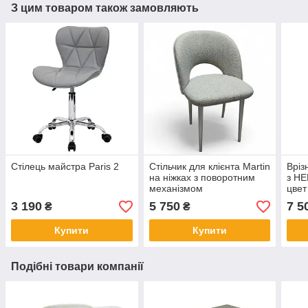
З цим товаром також замовляють
Стілець майстра Paris 2
Стільчик для клієнта Martin
Вріз
на ніжках з поворотним
з HE
механізмом
цвет
мета
3 190
5 750
7 5
₴
₴
Купити
Купити
Подібні товари компанії