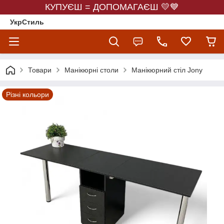
КУПУЄШ = ДОПОМАГАЄШ 💛💙
УкрСтиль
Товари
Манікюрні столи
Манікюрний стіл Jony
Різні кольори