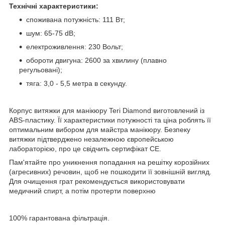
Технічні характеристики:
споживана потужність: 111 Вт;
шум: 65-75 dB;
електроживлення: 230 Вольт;
обороти двигуна: 2600 за хвилину (плавно
регульовані);
тяга: 3,0 - 5,5 метра в секунду.
Корпус витяжки для манікюру Teri Diamond виготовлений із
ABS-пластику. Її характеристики потужності та ціна роблять її
оптимальним вибором для майстра манікюру. Безпеку
витяжки підтверджено незалежною європейською
лабораторією, про це свідчить сертифікат CE.
Пам'ятайте про уникнення попадання на решітку корозійних
(агресивних) речовин, щоб не пошкодити її зовнішній вигляд.
Для очищення грат рекомендується використовувати
медичний спирт, а потім протерти поверхню
100% гарантована фільтрація.