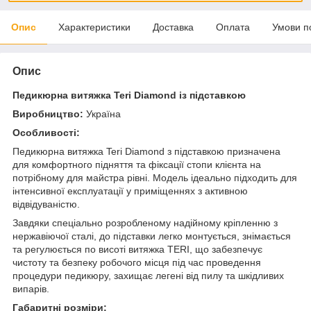
Опис
Характеристики
Доставка
Оплата
Умови п
Опис
Педикюрна витяжка Teri Diamond із підставкою
Виробництво:
Україна
Особливості:
Педикюрна витяжка Teri Diamond з підставкою призначена
для комфортного підняття та фіксації стопи клієнта на
потрібному для майстра рівні. Модель ідеально підходить для
інтенсивної експлуатації у приміщеннях з активною
відвідуваністю.
Завдяки спеціально розробленому надійному кріпленню з
нержавіючої сталі, до підставки легко монтується, знімається
та регулюється по висоті витяжка TERI, що забезпечує
чистоту та безпеку робочого місця під час проведення
процедури педикюру, захищає легені від пилу та шкідливих
випарів.
Габаритні розміри: