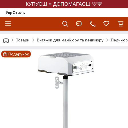
КУПУЄШ = ДОПОМАГАЄШ 💛💙
УкрСтиль
Товари
Витяжки для манікюру та педикюру
Педикюрн
Подарунок