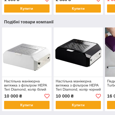
регулюванням світла X-
LED-20 SW
Купити
Купити
Подібні товари компанії
Настільна манікюрна
Настільна манікюрна
Педи
витяжка з фільтром HEPA
витяжка з фільтром HEPA
Turb
Teri Diamond, колір білий
Teri Diamond, колір чорний
(сітка металік)
(сітка чорна)
10 000
10 000
16 
₴
₴
Купити
Купити