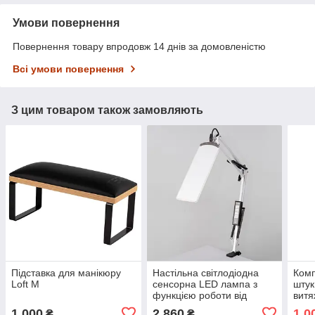
Умови повернення
Повернення товару впродовж 14 днів за домовленістю
Всі умови повернення
З цим товаром також замовляють
Підставка для манікюру
Настільна світлодіодна
Комп
Loft M
сенсорна LED лампа з
штук
функцією роботи від
витя
повербанку та
1 000
2 860
1 0
₴
₴