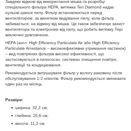
Завдяки відмові від використання мішка та розробці
спеціального фільтра HEPA, витяжка Teri Diamond надає
нульові шанси пилу. Фільтр встановлюється перед
вентилятором, за винятком видування пилу, коли фільтр
забивається, на відміну від мішка. Це також забезпечує захист
вентилятора та електроніки від пилу, що робить витяжку Тері
виключно довговічною.
HEPA (англ. High Efficiency Particulate Air або High Efficiency
Particulate Arrestance – високоефективне утримання частинок)
– вид повітряних фільтрів високої ефективності, що
застосовуються в пилососах, системах очищення повітря,
вентиляції та кондиціювання.
Рекомендується витрушувати фільтр у вологу раковину після
обслуговування 1-2 клієнтів. Фільтр рекомендується змінювати
один раз на місяць.
Розміри:
ширина: 32,2 см;
глибина: 25,6 см;
висота: 11,2 см.