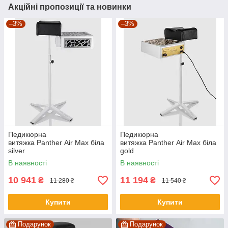
Акційні пропозиції та новинки
–3%
–3%
Педикюрна
Педикюрна
витяжка Panther Air Max біла
витяжка Panther Air Max біла
silver
gold
В наявності
В наявності
10 941
11 194
₴
₴
11 280 ₴
11 540 ₴
Купити
Купити
Подарунок
Подарунок