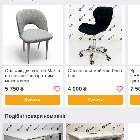
Стільчик для клієнта Martin
Стілець для майстра Paris
Вріз
на ніжках з поворотним
Lux
з HE
механізмом
цвет
мета
5 750
4 000
7 5
₴
₴
Купити
Купити
Подібні товари компанії