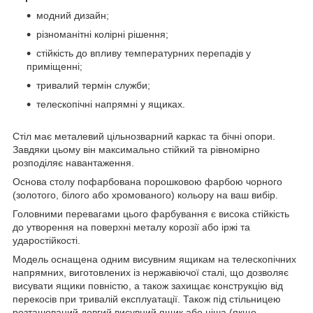
модний дизайн;
різноманітні колірні рішення;
стійкість до впливу температурних перепадів у
приміщенні;
тривалий термін служби;
телескопічні напрямні у ящиках.
Стіл має металевий цільнозварний каркас та бічні опори.
Завдяки цьому він максимально стійкий та рівномірно
розподіляє навантаження.
Основа столу пофарбована порошковою фарбою чорного
(золотого, білого або хромованого) кольору на ваш вибір.
Головними перевагами цього фарбування є висока стійкість
до утворення на поверхні металу корозії або іржі та
ударостійкості.
Модель оснащена одним висувним ящикам на телескопічних
напрямних, виготовлених із нержавіючої сталі, що дозволяє
висувати ящики повністю, а також захищає конструкцію від
перекосів при тривалій експлуатації. Також під стільницею
розташований довгий висувний ящик або ніша (якщо