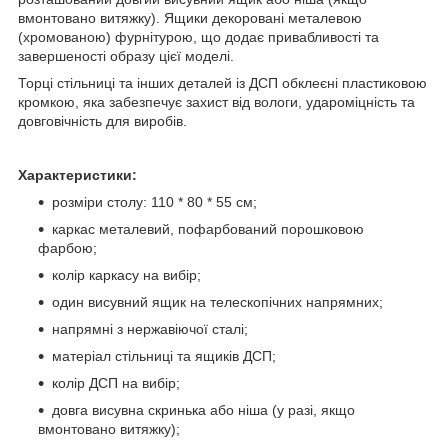
вмонтовано витяжку). Ящики декоровані металевою
(хромованою) фурнітурою, що додає привабливості та
завершеності образу цієї моделі.
Торці стільниці та інших деталей із ДСП обклеєні пластиковою
кромкою, яка забезпечує захист від вологи, удароміцність та
довговічність для виробів.
Характеристики:
розміри столу: 110 * 80 * 55 см;
каркас металевий, пофарбований порошковою
фарбою;
колір каркасу на вибір;
один висувний ящик на телескопічних напрямних;
напрямні з нержавіючої сталі;
матеріал стільниці та ящиків ДСП;
колір ДСП на вибір;
довга висувна скринька або ніша (у разі, якщо
вмонтовано витяжку);