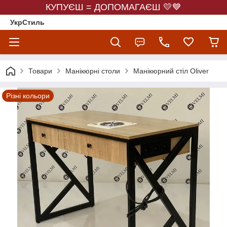
КУПУЄШ = ДОПОМАГАЄШ 💛💙
УкрСтиль
Товари
Манікюрні столи
Манікюрний стіл Oliver
Різні кольори