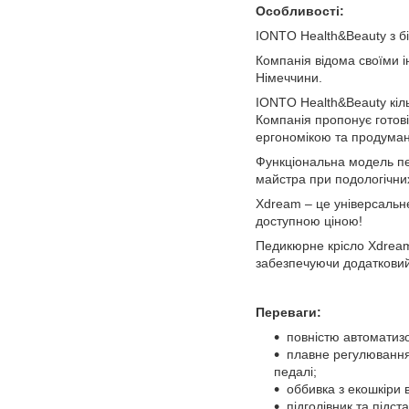
Особливості:
IONTO Health&Beauty з б
Компанія відома своїми 
Німеччини.
IONTO Health&Beauty кіл
Компанія пропонує готові
ергономікою та продуман
Функціональна модель пе
майстра при подологічни
Xdream – це універсальн
доступною ціною!
Педикюрне крісло Xdream
забезпечуючи додаткови
Переваги:
повністю автоматизо
плавне регулювання 
педалі;
оббивка з екошкіри в
підголівник та підст