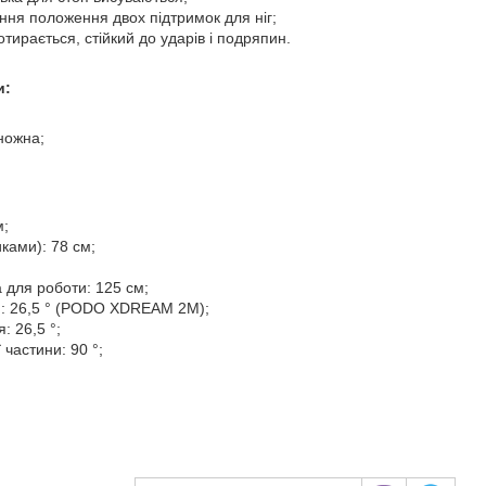
ння положення двох підтримок для ніг;
тирається, стійкий до ударів і подряпин.
и:
ножна;
м;
иками): 78 см;
 для роботи: 125 см;
: 26,5 ° (PODO XDREAM 2M);
: 26,5 °;
частини: 90 °;