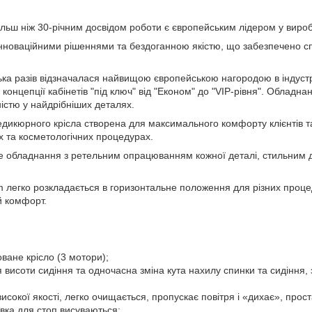
ільш ніж 30-річним досвідом роботи є європейським лідером у виро
інноваційними рішеннями та бездоганною якістю, що забезпечено 
ька разів відзначалася найвищою європейською нагородою в індустр
 концепції кабінетів "під ключ" від "Економ" до "VIP-рівня". Обладн
істю у найдрібніших деталях.
дикюрного крісла створена для максимального комфорту клієнтів т
х та косметологічних процедурах.
е обладнання з ретельним опрацюванням кожної деталі, стильним д
 легко розкладається в горизонтальне положення для різних процед
й комфорт.
ване крісло (3 мотори);
висоти сидіння та одночасна зміна кута нахилу спинки та сидіння,
исокої якості, легко очищається, пропускає повітря і «дихає», прост
авка для стоп висуваються;