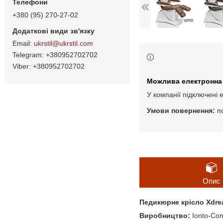
+380 (95) 270-27-02
ukrstil@ukrstil.com
+380952702702
+380952702702
У компанії підключені 
п
Опис
Педикюрне крісло Xdr
Виробництво:
Ionto-Co