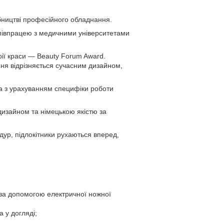
бництві професійного обладнання.
співпрацею з медичними університетами
ії краси — Beauty Forum Award.
ання відрізняється сучасним дизайном,
а з урахуванням специфіки роботи
изайном та німецькою якістю за
ур, підлокітники рухаються вперед,
 за допомогою електричної ножної
а у догляді;