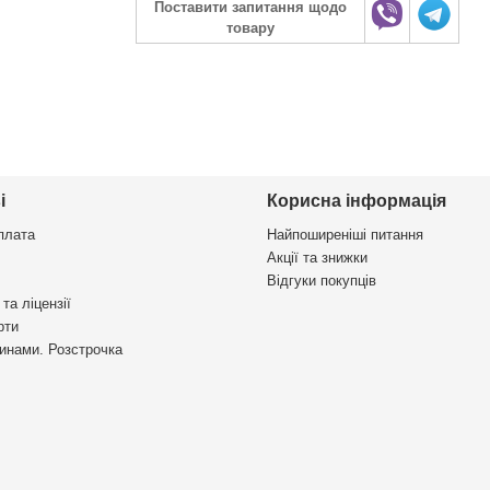
Поставити запитання щодо
товару
і
Корисна інформація
плата
Найпоширеніші питання
Акції та знижки
Відгуки покупців
та ліцензії
рти
инами. Розстрочка