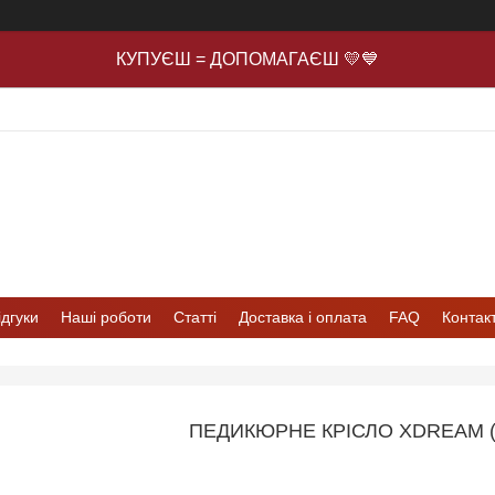
КУПУЄШ = ДОПОМАГАЄШ 💛💙
ідгуки
Наші роботи
Статті
Доставка і оплата
FAQ
Контак
ПЕДИКЮРНЕ КРІСЛО XDREAM (