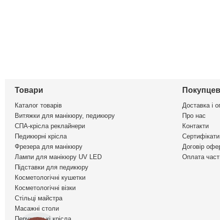
Товари
Покупцев
Каталог товарів
Доставка і о
Витяжки для манікюру, педикюру
Про нас
СПА-крісла реклайнери
Контакти
Педикюрні крісла
Сертифікати 
Фрезера для манікюру
Договір офе
Лампи для манікюру UV LED
Оплата част
Підставки для педикюру
Косметологічні кушетки
Косметологічні візки
Стільці майстра
Масажні столи
Перукарські крісла