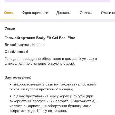
Опис
Характеристики
Доставка
Оплата
Умови п
Опис
Гель-обгортання Body Fit Gel Feel Fine
Виробництво:
Україна
Особливості
Гель для проведення обгортання в домашніх умовах з
антицелюлітною та венотонізуючою дією.
Застосування:
використовувати 2 рази на тиждень (на постійній
основі чи курсом протягом 2 місяців);
під час проходження курсу корекції фігури (при
використанні професійних обгортань масажистом) –
частота використання обгортання будинку може
скоротитися до 1 разу на тиждень;