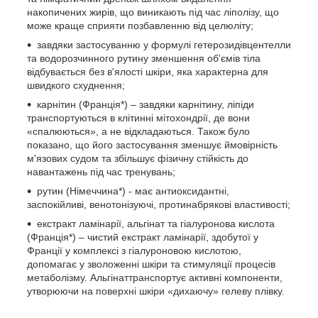
накопичених жирів, що виникають під час ліполізу, що
може краще сприяти позбавленню від целюліту;
завдяки застосуванню у формулі гетерозидівцентелли
та водорозчинного рутину зменшення об'ємів тіла
відбувається без в'ялості шкіри, яка характерна для
швидкого схуднення;
карнітин (Франція*) – завдяки карнітину, ліпіди
транспортуються в клітинні мітохондрії, де вони
«спалюються», а не відкладаються. Також було
показано, що його застосування зменшує ймовірність
м'язових судом та збільшує фізичну стійкість до
навантажень під час тренувань;
рутин (Німеччина*) - має антиоксидантні,
заспокійливі, венотонізуючі, протинабрякові властивості;
екстракт ламінарії, альгінат та гіалуронова кислота
(Франція*) – чистий екстракт ламінарії, здобутої у
Франції у комплексі з гіалуроновою кислотою,
допомагає у зволоженні шкіри та стимуляції процесів
метаболізму. Альгінаттранспортує активні компоненти,
утворюючи на поверхні шкіри «дихаючу» гелеву плівку.