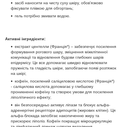
засіб наносити на чисту суху шкіру, обов'язково
фіксувати плівкою для обгортань;
гель потрібно змивати водою.
Активні інгредієнти:
екстракт центелли (Франція*) – забезпечує посилення
формування рогового шару, зміцнення міжклітинної
комунікації та відновлення будови глибоких шарів
епідермісу. Це все допомагає швидко відновлювати
пружність та гладкість шкіри, запобігаючи появі розтяжок
на шкірі;
кофеїн, посилений саліциловою кислотою (Франція*)
- саліцилова кислота допомагає у глибшому
проникненні кофеїну та створює умови для посилення
ліполітичного ефекту;
він безпосередньо активує ліпази та блокує альфа-
адренергічні рецептори адипоцитів (жирових клітин). Ця
альфа-блокада запобігає накопиченню жиру та
прискорює ліполіз. Кофеїн покращує мікроциркуляцію
та лімфатичний дренаж шляхом видалення