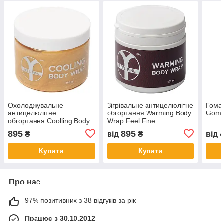
Охолоджувальне
Зігрівальне антицелюлітне
Гома
антицелюлітне
обгортання Warming Body
Gom
обгортання Coolling Body
Wrap Feel Fine
Wrap Feel Fine
895
895
₴
від
₴
від
Купити
Купити
Про нас
97% позитивних з 38 відгуків за рік
Працює з 30.10.2012