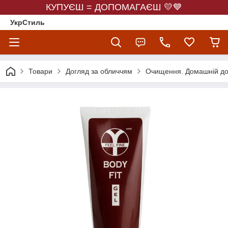
КУПУЄШ = ДОПОМАГАЄШ 💛💙
УкрСтиль
Товари
Догляд за обличчям
Очищення. Домашній до