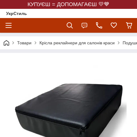
КУПУЄШ = ДОПОМАГАЄШ 💛💙
УкрСтиль
Товари
Крісла реклайнери для салонів краси
Подушк