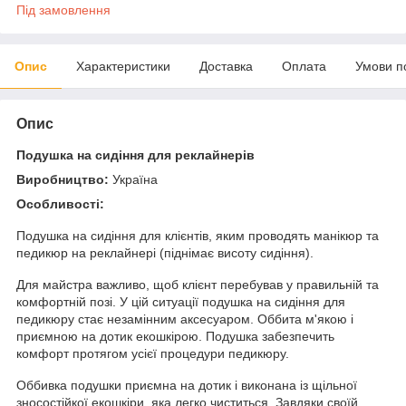
Під замовлення
Опис
Характеристики
Доставка
Оплата
Умови п
Опис
Подушка на сидіння для реклайнерів
Виробництво:
Україна
Особливості:
Подушка на сидіння для клієнтів, яким проводять манікюр та
педикюр на реклайнері (піднімає висоту сидіння).
Для майстра важливо, щоб клієнт перебував у правильній та
комфортній позі. У цій ситуації подушка на сидіння для
педикюру стає незамінним аксесуаром. Оббита м'якою і
приємною на дотик екошкірою. Подушка забезпечить
комфорт протягом усієї процедури педикюру.
Оббивка подушки приємна на дотик і виконана із щільної
зносостійкої екошкіри, яка легко чиститься. Завдяки своїй