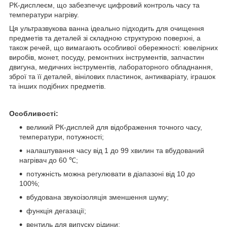
РК-дисплеєм, що забезпечує цифровий контроль часу та
температури нагріву.
Ця ультразвукова ванна ідеально підходить для очищення
предметів та деталей зі складною структурою поверхні, а
також речей, що вимагають особливої обережності: ювелірних
виробів, монет, посуду, ремонтних інструментів, запчастин
двигуна, медичних інструментів, лабораторного обладнання,
зброї та її деталей, вінілових пластинок, антикваріату, іграшок
та інших подібних предметів.
Особливості:
великий РК-дисплей для відображення точного часу,
температури, потужності;
налаштування часу від 1 до 99 хвилин та вбудований
нагрівач до 60 ℃;
потужність можна регулювати в діапазоні від 10 до
100%;
вбудована звукоізоляція зменшення шуму;
функція дегазації;
вентиль для випуску рідини;