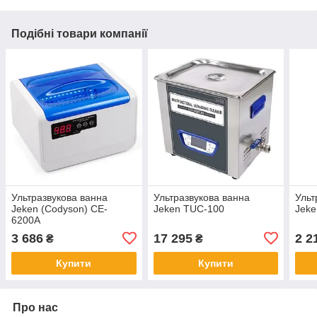
Подібні товари компанії
Ультразвукова ванна
Ультразвукова ванна
Ульт
Jeken (Codyson) CE-
Jeken TUC-100
Jeke
6200A
3 686
17 295
2 2
₴
₴
Купити
Купити
Про нас