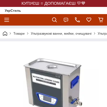
КУПУЄШ = ДОПОМАГАЄШ 💛💙
УкрСтиль
Товари
Ультразвукові ванни, мийки, очищувачі
Ультр