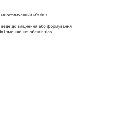
 миостимуляции м'язів з
що веде до зміцнення або формування
в і зменшення обсягів тіла.