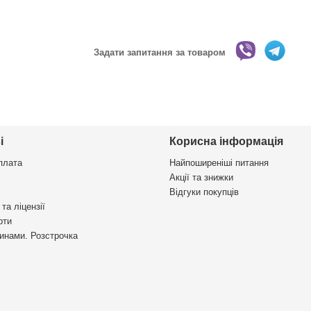
Задати запитання за товаром
і
Корисна інформація
плата
Найпоширеніші питання
Акції та знижки
Відгуки покупців
та ліцензії
рти
инами. Розстрочка