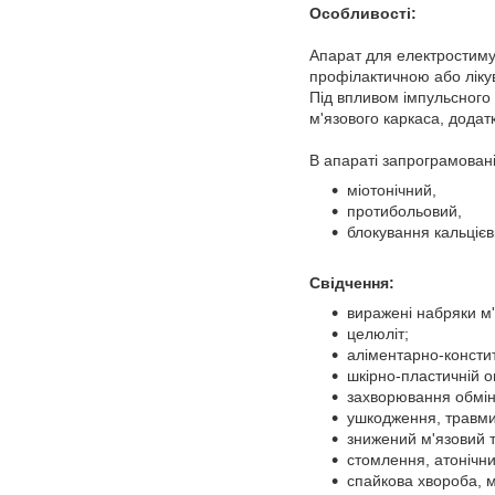
Особливості:
Апарат для електростиму
профілактичною або лік
Під впливом імпульсного
м'язового каркаса, додат
В апараті запрограмован
міотонічний,
протибольовий,
блокування кальцієв
Свідчення:
виражені набряки м'
целюліт;
аліментарно-консти
шкірно-пластичній о
захворювання обмін
ушкодження, травми 
знижений м'язовий т
стомлення, атонічний
спайкова хвороба, м