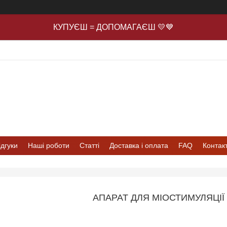
КУПУЄШ = ДОПОМАГАЄШ 💛💙
ідгуки
Наші роботи
Статті
Доставка і оплата
FAQ
Контак
АПАРАТ ДЛЯ МІОСТИМУЛЯЦІЇ 