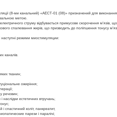
ляції (8-ми канальний) «АЕСТ-01 (08)» призначений для виконання
увальною метою.
 електричного струму відбувається примусове скорочення м'язів, 
кового спалювання жирів, що призводить до поліпшення тонусу м'язі
і наступні режими миостимуляции:
их каналів.
яких тканин;
туціональне ожиріння;
перації;
у речовин;
і наслідки естетичних втручань;
онус;
 і спастичний коліт, панкреатит,
иопатические парези і паралічі;