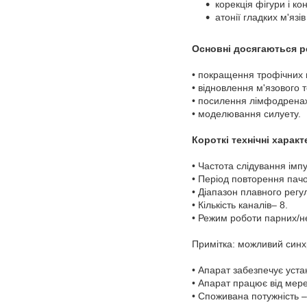
корекція фігури і ко
атонії гладких м'язі
Основні досягаються р
• покращення трофічних 
• відновлення м'язового т
• посилення лімфодрена
• моделювання силуету.
Короткі технічні харак
• Частота слідування імпул
• Період повторення пачок
• Діапазон плавного регу
• Кількість каналів– 8.
• Режим роботи парних/н
Примітка: можливий синхр
• Апарат забезпечує уста
• Апарат працює від мере
• Споживана потужність –