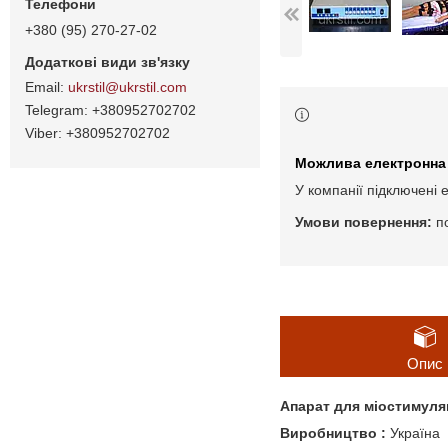
+380 (95) 270-27-02
ukrstil@ukrstil.com
+380952702702
+380952702702
У компанії підключені 
п
Опис
Апарат для міостимуляц
Виробництво :
Україна