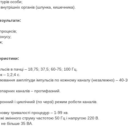
нтурів особи;
в внутрішніх органів (шлунка, кишечника).
езультати:
процесів;
онусу;
ж;
теристики:
ьсів в пачці – 18,75; 37,5; 60-75; 100 Гц.
 – 1;2;4 с.
лювання амплітуди імпульсів по кожному каналу (незалежно) – 40-1
епарних каналів – протифазний.
онний і циклічний (по черзі) режим роботи каналів.
новку тривалості процедур – 1-99 хв.
жі змінного струму частотою 50 Гц і напругою 220 В.
 не більше 35 ВА.