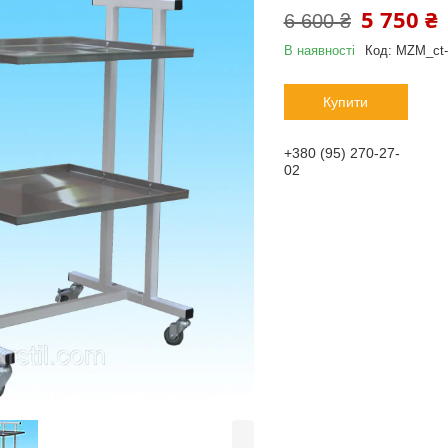
5 750 ₴
6 600 ₴
В наявності
Код:
MZM_ct-
Купити
+380 (95) 270-27-
02