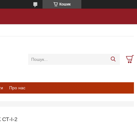
Кошик
ти
Про нас
СТ-I-2