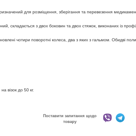
призначений для розміщення, зберігання та перевезення медикамент
ірний, складається з двох боковин та двох стяжок, виконаних із про
новлені чотири поворотні колеса, два з яких з гальмом. Обидві полиц
а візок до 50 кг.
Поставити запитання щодо
товару