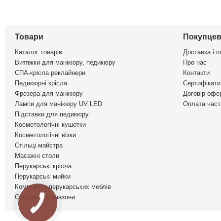
Товари
Покупцев
Каталог товарів
Доставка і о
Витяжки для манікюру, педикюру
Про нас
СПА-крісла реклайнери
Контакти
Педикюрні крісла
Сертифікати 
Фрезера для манікюру
Договір офе
Лампи для манікюру UV LED
Оплата част
Підставки для педикюру
Косметологічні кушетки
Косметологічні візки
Стільці майстра
Масажні столи
Перукарські крісла
Перукарські мийки
Комплекти перукарських меблів
Сушуари, клімазони