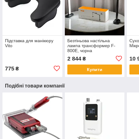
Підставка для манікюру
Безтіньова настільна
Сух
Vito
лампа трансформер F-
Мікр
800E, чорна
2 844
10 
₴
775
₴
Купити
Подібні товари компанії