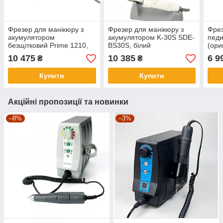
Фрезер для манікюру з
Фрезер для манікюру з
Фрез
акумулятором
акумулятором K-30S SDE-
педи
безщітковий Prime 1210,
BS30S, білий
(ори
червоний
10 475
10 385
6 9
₴
₴
Купити
Купити
Акційні пропозиції та новинки
–8%
–3%