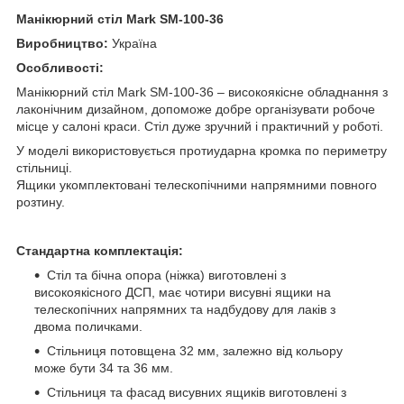
Манікюрний стіл Mark SM-100-36
Виробництво:
Україна
Особливості:
Манікюрний стіл Mark SM-100-36 – високоякісне обладнання з
лаконічним дизайном, допоможе добре організувати робоче
місце у салоні краси. Стіл дуже зручний і практичний у роботі.
У моделі використовується протиударна кромка по периметру
стільниці.
Ящики укомплектовані телескопічними напрямними повного
розтину.
Стандартна комплектація:
Стіл та бічна опора (ніжка) виготовлені з
високоякісного ДСП, має чотири висувні ящики на
телескопічних напрямних та надбудову для лаків з
двома поличками.
Стільниця потовщена 32 мм, залежно від кольору
може бути 34 та 36 мм.
Стільниця та фасад висувних ящиків виготовлені з