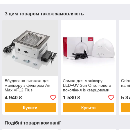
З цим товаром також замовляють
Вбудована витяжка для
Лампа для манікюру
Стіл
манікюру з фільтром Air
LED+UV Sun One, нового
на н
Max VF12 Plus
покоління із кварцовими
нержавіюча сталь
діодами, 48Вт оригінал
4 940
1 580
5 3
₴
₴
Купити
Купити
Подібні товари компанії