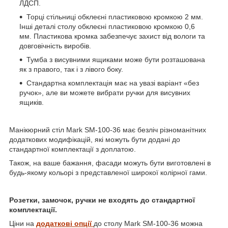
ЛДСП.
Торці стільниці обклеєні пластиковою кромкою 2 мм.
Інші деталі столу обклеєні пластиковою кромкою 0,6
мм. Пластикова кромка забезпечує захист від вологи та
довговічність виробів.
Тумба з висувними ящиками може бути розташована
як з правого, так і з лівого боку.
Стандартна комплектація має на увазі варіант «без
ручок», але ви можете вибрати ручки для висувних
ящиків.
Манікюрний стіл Mark SM-100-36 має безліч різноманітних
додаткових модифікацій, які можуть бути додані до
стандартної комплектації з доплатою.
Також, на ваше бажання, фасади можуть бути виготовлені в
будь-якому кольорі з представленої широкої колірної гами.
Розетки, замочок, ручки не входять до стандартної
комплектації.
Ціни на
додаткові опції
до столу Mark SM-100-36 можна