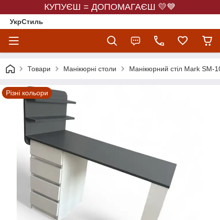
КУПУЄШ = ДОПОМАГАЄШ 💛💙
УкрСтиль
Товари
Манікюрні столи
Манікюрний стіл Mark SM-1
Різні кольори