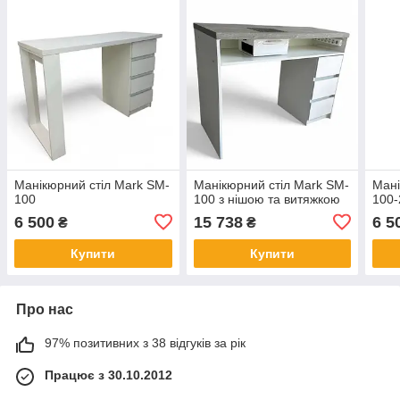
Манікюрний стіл Mark SM-
Манікюрний стіл Mark SM-
Мані
100
100 з нішою та витяжкою
100-
6 500
15 738
6 5
₴
₴
Купити
Купити
Про нас
97% позитивних з 38 відгуків за рік
Працює з 30.10.2012