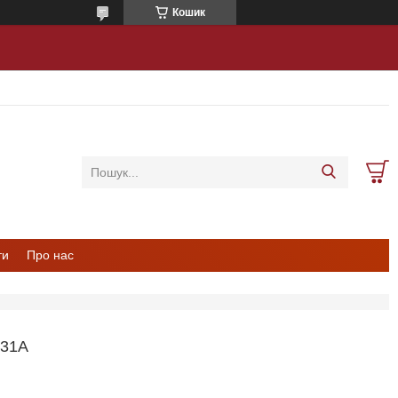
Кошик
ти
Про нас
31А