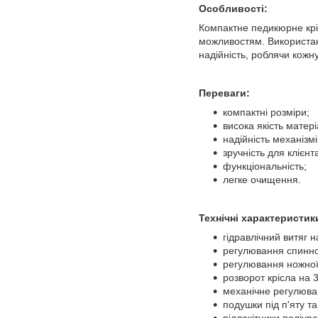
Особливості:
Компактне педикюрне крі
можливостям. Використанн
надійність, роблячи кож
Переваги:
компактні розміри;
висока якість матері
надійність механізмі
зручність для клієнт
функціональність;
легке очищення.
Технічні характеристик
гідравлічний витяг н
регулювання спинно
регулювання ножної
розворот крісла на 
механічне регулюван
подушки під п'яту та