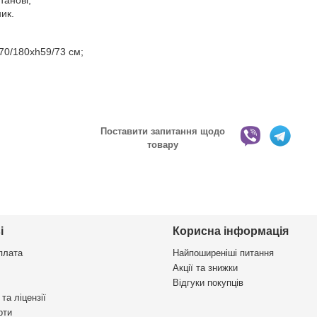
танові;
ик.
70/180хh59/73 см;
Поставити запитання щодо
товару
і
Корисна інформація
плата
Найпоширеніші питання
Акції та знижки
Відгуки покупців
та ліцензії
рти