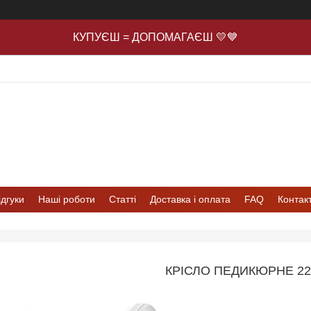
КУПУЄШ = ДОПОМАГАЄШ 💛💙
ідгуки
Наші роботи
Статті
Доставка і оплата
FAQ
Контак
КРІСЛО ПЕДИКЮРНЕ 22