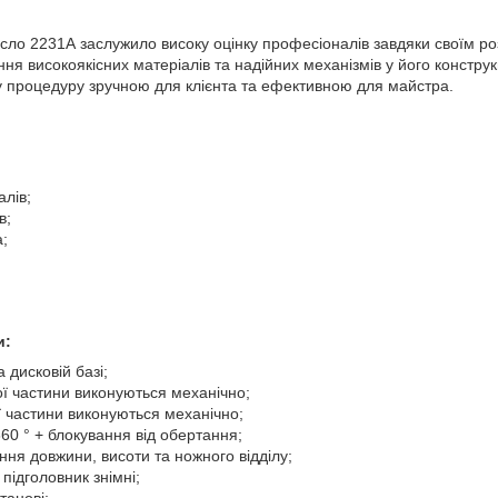
сло 2231А заслужило високу оцінку професіоналів завдяки своїм р
я високоякісних матеріалів та надійних механізмів у його конструкц
ну процедуру зручною для клієнта та ефективною для майстра.
алів;
в;
а;
и:
а дисковій базі;
ї частини виконуються механічно;
 частини виконуються механічно;
360 ° + блокування від обертання;
ня довжини, висоти та ножного відділу;
 підголовник знімні;