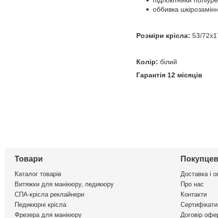
підлокітники поліуре
оббивка шкірозамінн
Розміри крісла:
53/72х1
Колір:
білий
Гарантія 12 місяців
Товари
Покупцев
Каталог товарів
Доставка і о
Витяжки для манікюру, педикюру
Про нас
СПА-крісла реклайнери
Контакти
Педикюрні крісла
Сертифікати 
Фрезера для манікюру
Договір офе