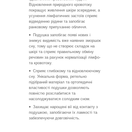
Відновлення природного кровотоку
покращує живлення шкіри зсередини, а
усунення лімфатичних застоїв сприяє
відведенню рідини та запобігає
ранковому припуханню обличчя.
Подушка запобігає появі нових і
знижує видимість вже наявних зморшок
сну, тому що не створює складок на
шкірі та сприяє правильному обміну
речовин за рахунок нормалізації лімфо-
та кровотоку.
Сприяє глибокому та відновлюючому
сну. Унікальна форма, ретельно
підібраний матеріал та ортопедичні
властивості подушки дозволяють
повністю розслабитися та
насолоджуватися солодким сном.
Захищає нарощені вії від контакту з
подушкою, запобігаючи їх ламкості та
забезпечуючи довговічність.