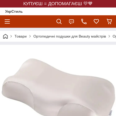
КУПУЄШ = ДОПОМАГАЄШ 💛💙
УкрСтиль
Товари
Ортопедичні подушки для Beauty майстрів
О