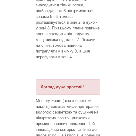
знаходитися тільки особа,
підборіддя і лоб підтримуються
зонами 5 і 6, голова
розташовується в зоні 2, а вухо -
у зоні 8. При цьому плече повинне
злегка заходити під подушку в
місці виїмки під плечі 7. Лежачи
на спині, голова повинна
потрапляти у виїмку 3, а шия
перебувати у зоні 4.
Догляд дуже простий!
Memory Foam (піна з ефектом
пам'яті) вимагає лише протирання
вологою серветкою та сушіння на
відкритому повітрі, уникаючи
прямих сонячних променів. Цей
інноваційний матеріал стійкий до
пилових кліщів і клопів, а подушка