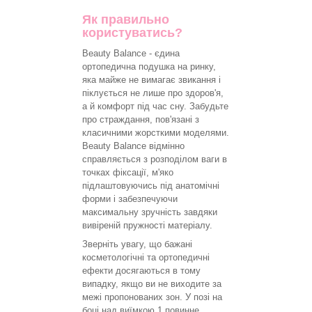
Як правильно
користуватись?
Beauty Balance - єдина
ортопедична подушка на ринку,
яка майже не вимагає звикання і
піклується не лише про здоров'я,
а й комфорт під час сну. Забудьте
про страждання, пов'язані з
класичними жорсткими моделями.
Beauty Balance відмінно
справляється з розподілом ваги в
точках фіксації, м'яко
підлаштовуючись під анатомічні
форми і забезпечуючи
максимальну зручність завдяки
вивіреній пружності матеріалу.
Зверніть увагу, що бажані
косметологічні та ортопедичні
ефекти досягаються в тому
випадку, якщо ви не виходите за
межі пропонованих зон. У позі на
боці над виїмкою 1 повинне