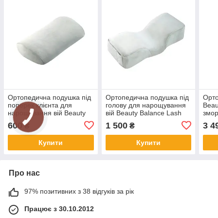
Ортопедична подушка під
Ортопедична подушка під
Орт
поперек клієнта для
голову для нарощування
Beau
нарощування вій Beauty
вій Beauty Balance Lash
змор
Balance Lash
набр
600
1 500
3 4
₴
₴
Foam
Купити
Купити
Про нас
97% позитивних з 38 відгуків за рік
Працює з 30.10.2012