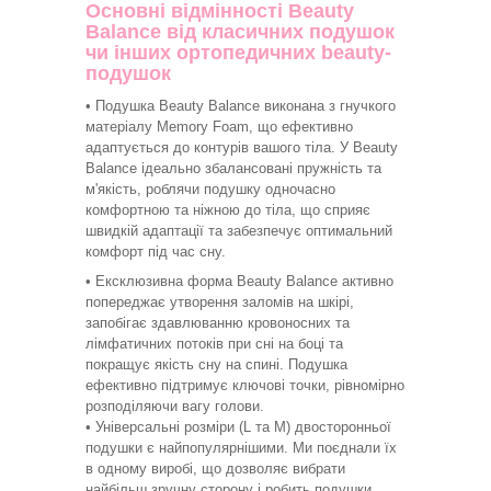
Основні відмінності Beauty
Balance від класичних подушок
чи інших ортопедичних beauty-
подушок
• Подушка Beauty Balance виконана з гнучкого
матеріалу Memory Foam, що ефективно
адаптується до контурів вашого тіла. У Beauty
Balance ідеально збалансовані пружність та
м'якість, роблячи подушку одночасно
комфортною та ніжною до тіла, що сприяє
швидкій адаптації та забезпечує оптимальний
комфорт під час сну.
• Ексклюзивна форма Beauty Balance активно
попереджає утворення заломів на шкірі,
запобігає здавлюванню кровоносних та
лімфатичних потоків при сні на боці та
покращує якість сну на спині. Подушка
ефективно підтримує ключові точки, рівномірно
розподіляючи вагу голови.
• Універсальні розміри (L та M) двосторонньої
подушки є найпопулярнішими. Ми поєднали їх
в одному виробі, що дозволяє вибрати
найбільш зручну сторону і робить подушки