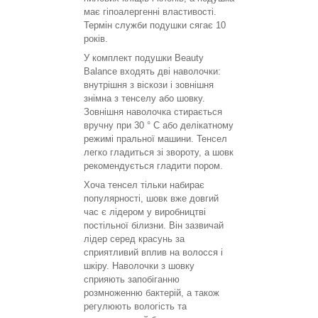
має гіпоалергенні властивості.
Термін служби подушки сягає 10
років.
У комплект подушки Beauty
Balance входять дві наволочки:
внутрішня з віскози і зовнішня
знімна з тенселу або шовку.
Зовнішня наволочка стирається
вручну при 30 ° С або делікатному
режимі пральної машини. Тенсел
легко гладиться зі звороту, а шовк
рекомендується гладити пором.
Хоча тенсел тільки набирає
популярності, шовк вже довгий
час є лідером у виробництві
постільної білизни. Він зазвичай
лідер серед красунь за
сприятливий вплив на волосся і
шкіру. Наволочки з шовку
сприяють запобіганню
розмноженню бактерій, а також
регулюють вологість та