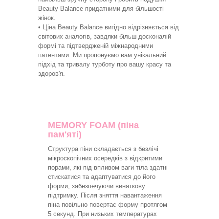
Beauty Balance придатними для більшості
жінок.
• Ціна Beauty Balance вигідно відрізняється від
світових аналогів, завдяки більш досконалій
формі та підтвердженій міжнародними
патентами. Ми пропонуємо вам унікальний
підхід та тривалу турботу про вашу красу та
здоров'я.
MEMORY FOAM (піна
пам'яті)
Структура піни складається з безлічі
мікроскопічних осередків з відкритими
порами, які під впливом ваги тіла здатні
стискатися та адаптуватися до його
форми, забезпечуючи виняткову
підтримку. Після зняття навантаження
піна повільно повертає форму протягом
5 секунд. При низьких температурах