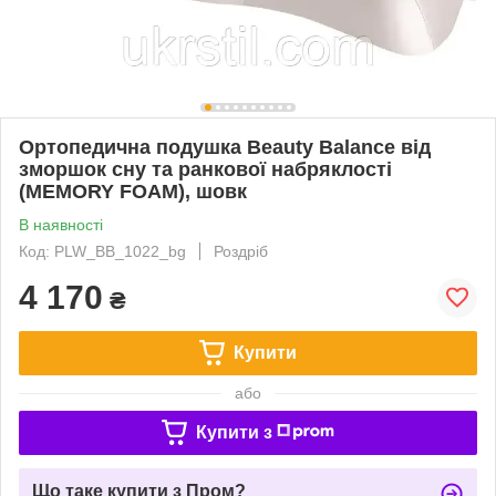
Ортопедична подушка Beauty Balance від
зморшок сну та ранкової набряклості
(MEMORY FOAM), шовк
В наявності
Код: PLW_BB_1022_bg
Роздріб
4 170
₴
Купити
або
Купити з
Що таке купити з Пром?