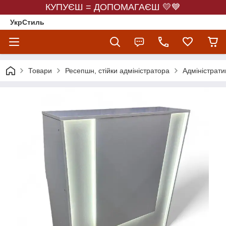
КУПУЄШ = ДОПОМАГАЄШ 💛💙
УкрСтиль
Товари
Ресепшн, стійки адміністратора
Адміністрати