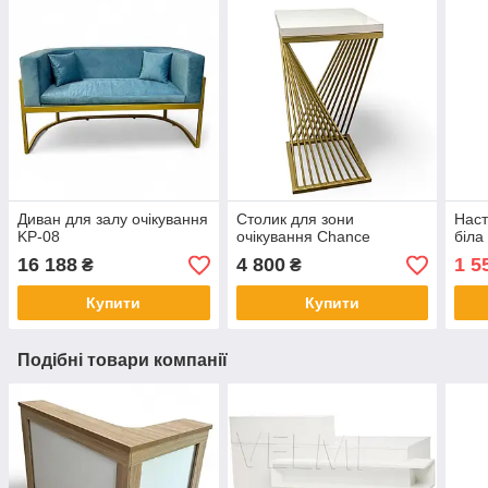
Диван для залу очікування
Столик для зони
Наст
KP-08
очікування Chance
біла
16 188
4 800
1 5
₴
₴
Купити
Купити
Подібні товари компанії