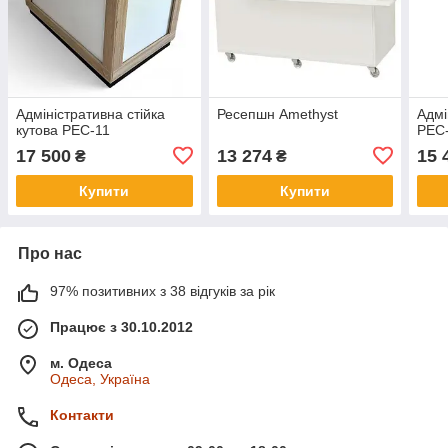
Адміністративна стійка
Ресепшн Amethyst
Адмі
кутова PEC-11
PEC
17 500
13 274
15 
₴
₴
Купити
Купити
Про нас
97% позитивних з 38 відгуків за рік
Працює з 30.10.2012
м. Одеса
Одеса, Україна
Контакти