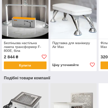
Безтіньова настільна
Підставка для манікюру
Філь
лампа трансформер F-
Air Max
Max
800E, біла
2 844
320
₴
Ціну уточнюйте
Купити
Подібні товари компанії