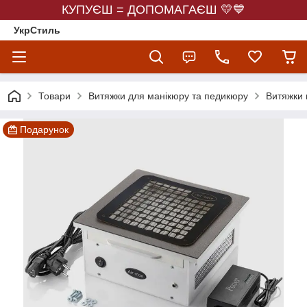
КУПУЄШ = ДОПОМАГАЄШ 💛💙
УкрСтиль
Товари
Витяжки для манікюру та педикюру
Витяжки в
Подарунок