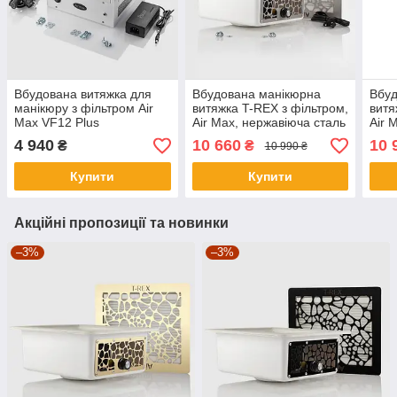
Вбудована витяжка для
Вбудована манікюрна
Вбуд
манікюру з фільтром Air
витяжка T-REX з фільтром,
витя
Max VF12 Plus
Air Max, нержавіюча сталь
Air 
нержавіюча сталь
4 940
10 660
10 
₴
₴
10 990 ₴
Купити
Купити
Акційні пропозиції та новинки
–3%
–3%