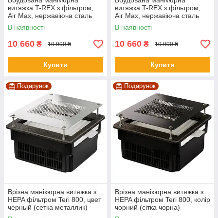
Вбудована манікюрна
Вбудована манікюрна
витяжка T-REX з фільтром,
витяжка T-REX з фільтром,
Air Max, нержавіюча сталь
Air Max, нержавіюча сталь
White
В наявності
В наявності
10 660
10 660
₴
₴
10 990 ₴
10 990 ₴
Купити
Купити
Подарунок
Подарунок
Врізна манікюрна витяжка з
Врізна манікюрна витяжка з
HEPA фільтром Teri 800, цвет
HEPA фільтром Teri 800, колір
черный (сетка металлик)
чорний (сітка чорна)