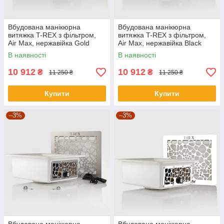
Вбудована манікюрна
Вбудована манікюрна
витяжка T-REX з фільтром,
витяжка T-REX з фільтром,
Air Max, нержавійка Gold
Air Max, нержавійка Black
В наявності
В наявності
10 912
10 912
₴
₴
11 250 ₴
11 250 ₴
Купити
Купити
–3%
–3%