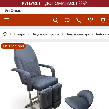
КУПУЄШ = ДОПОМАГАЄШ 💛💙
УкрСтиль
Товари
Педикюрні крісла
Педикюрне крісло Tertio зі
Різні кольори