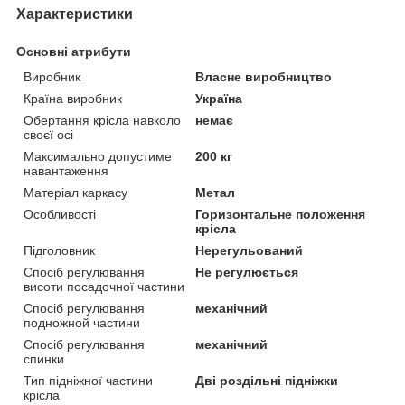
Характеристики
Основні атрибути
Виробник
Власне виробництво
Країна виробник
Україна
Обертання крісла навколо
немає
своєї осі
Максимально допустиме
200 кг
навантаження
Матеріал каркасу
Метал
Особливості
Горизонтальне положення
крісла
Підголовник
Нерегульований
Спосіб регулювання
Не регулюється
висоти посадочної частини
Спосіб регулювання
механічний
подножной частини
Спосіб регулювання
механічний
спинки
Тип підніжної частини
Дві роздільні підніжки
крісла