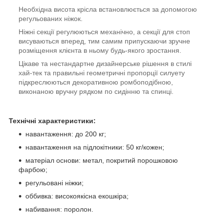
Необхідна висота крісла встановлюється за допомогою
регульованих ніжок.
Ніжні секції регулюються механічно, а секції для стоп
висуваються вперед, тим самим припускаючи зручне
розміщення клієнта в ньому будь-якого зростання.
Цікаве та нестандартне дизайнерське рішення в стилі
хай-тек та правильні геометричні пропорції силуету
підкреслюються декоративною ромбоподібною,
виконаною вручну рядком по сидінню та спинці.
Технічні характеристики:
навантаження: до 200 кг;
навантаження на підлокітники: 50 кг/кожен;
матеріал основи: метал, покритий порошковою
фарбою;
регульовані ніжки;
оббивка: високоякісна екошкіра;
набивання: поролон.