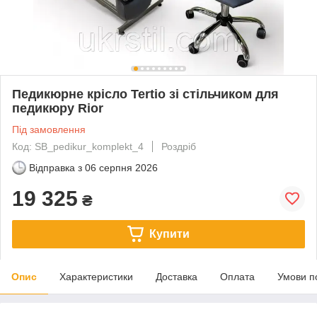
Педикюрне крісло Tertio зі стільчиком для
педикюру Rior
Під замовлення
Код: SB_pedikur_komplekt_4
Роздріб
Відправка з
06 серпня 2026
19 325
₴
Купити
Опис
Характеристики
Доставка
Оплата
Умови п