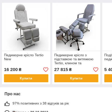
Педикюрне крісло Tertio
Педикюрне крісло з
Поді
New
підставкою та витяжкою
педи
Tertio, клином та
стільчиком
16 200
27 815
5 4
₴
₴
Купити
Купити
Про нас
97% позитивних з 38 відгуків за рік