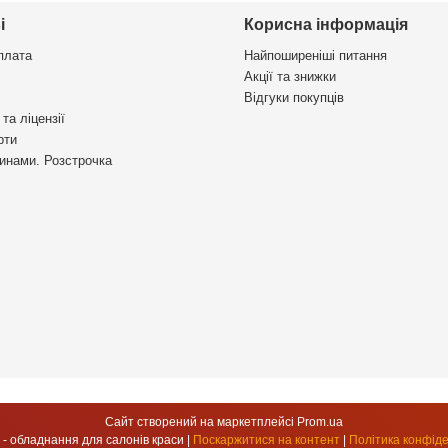
і
Корисна інформація
плата
Найпоширеніші питання
Акції та знижки
Відгуки покупців
та ліцензії
рти
инами. Розстрочка
Сайт створений на маркетплейсі
Prom.ua
УкрСтиль - обладнання для салонів краси |
Поскаржитися на контент
|
Політика конфіде