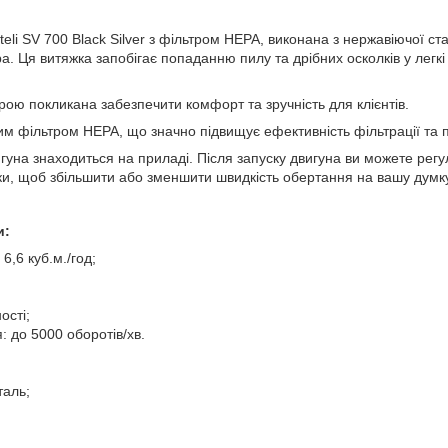
li SV 700 Black Silver з фільтром НЕРА, виконана з нержавіючої стал
. Ця витяжка запобігає попаданню пилу та дрібних осколків у легкі 
рою покликана забезпечити комфорт та зручність для клієнтів.
м фільтром НЕРА, що значно підвищує ефективність фільтрації та 
гуна знаходиться на приладі. Після запуску двигуна ви можете рег
ки, щоб збільшити або зменшити швидкість обертання на вашу думку
и:
 6,6 куб.м./год;
ості;
: до 5000 оборотів/хв.
таль;