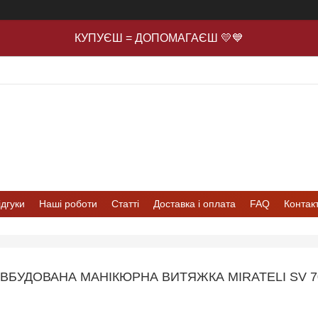
КУПУЄШ = ДОПОМАГАЄШ 💛💙
ідгуки
Наші роботи
Статті
Доставка і оплата
FAQ
Контак
ВБУДОВАНА МАНІКЮРНА ВИТЯЖКА MIRATELI SV 70