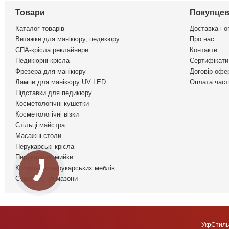
Товари
Покупцев
Каталог товарів
Доставка і о
Витяжки для манікюру, педикюру
Про нас
СПА-крісла реклайнери
Контакти
Педикюрні крісла
Сертифікати 
Фрезера для манікюру
Договір офе
Лампи для манікюру UV LED
Оплата част
Підставки для педикюру
Косметологічні кушетки
Косметологічні візки
Стільці майстра
Масажні столи
Перукарські крісла
Перукарські мийки
Комплекти перукарських меблів
Сушуари, клімазони