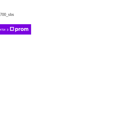
700_sbs
ити з