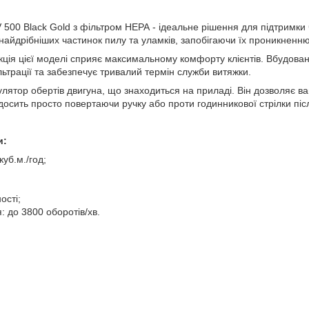
SV 500 Black Gold з фільтром НЕРА - ідеальне рішення для підтримки 
д найдрібніших частинок пилу та уламків, запобігаючи їх проникненню 
укція цієї моделі сприяє максимальному комфорту клієнтів. Вбудов
ьтрації та забезпечує тривалий термін служби витяжки.
лятор обертів двигуна, що знаходиться на приладі. Він дозволяє в
осить просто повертаючи ручку або проти годинникової стрілки післ
и:
куб.м./год;
ості;
: до 3800 оборотів/хв.