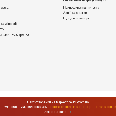
плата
Найпоширеніші питання
Акції та знижки
Відгуки покупців
та ліцензії
рти
инами. Розстрочка
Сайт створений на маркетплейсі
Prom.ua
УкрСтиль - обладнання для салонів краси |
Поскаржитися на контент
|
Політика конфіде
Select Language
▼