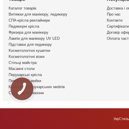
Каталог товарів
Доставка і о
Витяжки для манікюру, педикюру
Про нас
СПА-крісла реклайнери
Контакти
Педикюрні крісла
Сертифікати 
Фрезера для манікюру
Договір офе
Лампи для манікюру UV LED
Оплата част
Підставки для педикюру
Косметологічні кушетки
Косметологічні візки
Стільці майстра
Масажні столи
Перукарські крісла
Перукарські мийки
Комплекти перукарських меблів
Сушуари, клімазони