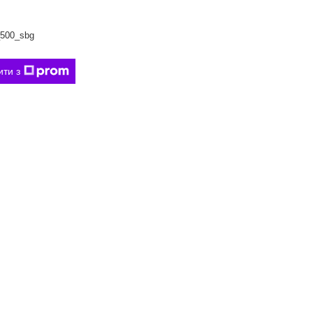
500_sbg
ити з