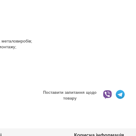
х металовиробів;
монтажу;
Поставити запитання щодо
товару
і
Корисна інформація