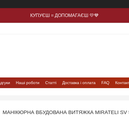
КУПУЄШ = ДОПОМАГАЄШ 💛💙
ідгуки
Наші роботи
Статті
Доставка і оплата
FAQ
Контак
МАНІКЮРНА ВБУДОВАНА ВИТЯЖКА MIRATELI SV 