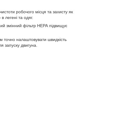
чистоти робочого місця та захисту як
в легені та одяг.
аний змінний фільтр НЕРА підвищує
ам точно налаштовувати швидкість
я запуску двигуна.