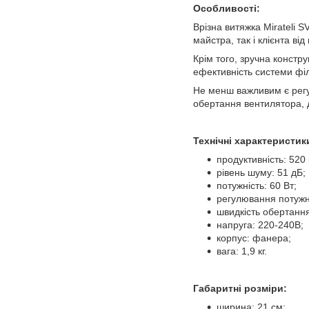
Особливості:
Врізна витяжка Mirateli 
майстра, так і клієнта ві
Крім того, зручна констр
ефективність системи філ
Не менш важливим є регу
обертання вентилятора, д
Технічні характеристик
продуктивність: 520 
рівень шуму: 51 дБ;
потужність: 60 Вт;
регулювання потужн
швидкість обертання
напруга: 220-240В;
корпус: фанера;
вага: 1,9 кг.
Габаритні розміри:
ширина: 21 см;