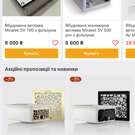
Вбудована витяжка
Вбудована манікюрна
Вбуд
Mirateli SV 700 з фільтром
витяжка Mirateli SV 500
витя
pro з фільтром
Air 
8 000
6 600
10 
₴
₴
Купити
Купити
Акційні пропозиції та новинки
–3%
–3%