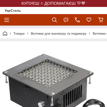
КУПУЄШ = ДОПОМАГАЄШ 💛💙
УкрСтиль
Товари
Витяжки для манікюру та педикюру
Витяжки в