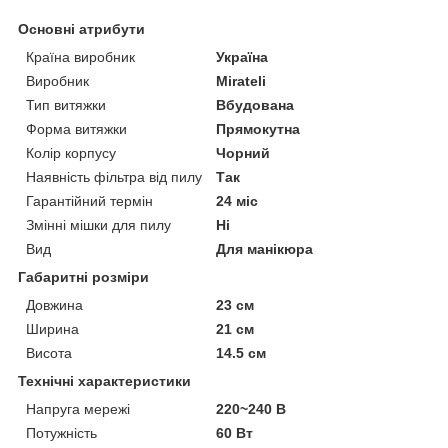
Основні атрибути
Країна виробник
Україна
Виробник
Mirateli
Тип витяжки
Вбудована
Форма витяжки
Прямокутна
Колір корпусу
Чорний
Наявність фільтра від пилу
Так
Гарантійний термін
24 міс
Змінні мішки для пилу
Ні
Вид
Для манікюра
Габаритні розміри
Довжина
23 см
Ширина
21 см
Висота
14.5 см
Технічні характеристики
Напруга мережі
220~240 В
Потужність
60 Вт