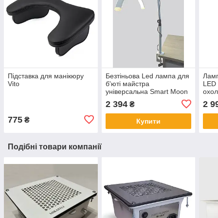
Підставка для манікюру
Безтіньова Led лампа для
Ламп
Vito
б'юті майстра
LED 
універсальна Smart Moon
охол
Light HD-M3X 20 Вт, white
2 394
2 9
₴
775
₴
Купити
Подібні товари компанії