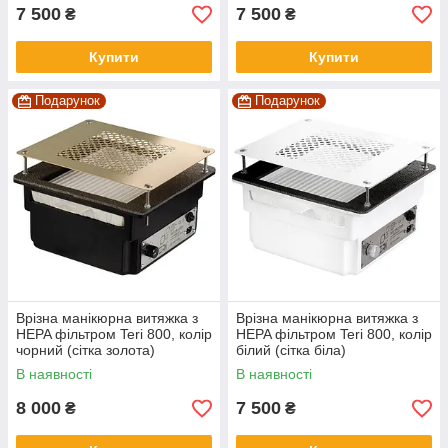
7 500
7 500
₴
₴
Купити
Купити
Подарунок
Подарунок
Врізна манікюрна витяжка з
Врізна манікюрна витяжка з
HEPA фільтром Teri 800, колір
HEPA фільтром Teri 800, колір
чорний (сітка золота)
білий (сітка біла)
В наявності
В наявності
8 000
7 500
₴
₴