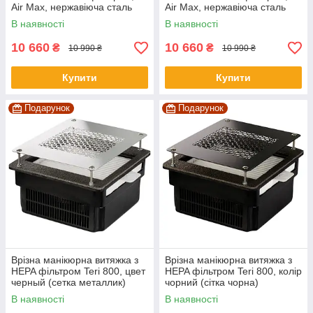
Air Max, нержавіюча сталь
Air Max, нержавіюча сталь
White
В наявності
В наявності
10 660
10 660
₴
₴
10 990 ₴
10 990 ₴
Купити
Купити
Подарунок
Подарунок
Врізна манікюрна витяжка з
Врізна манікюрна витяжка з
HEPA фільтром Teri 800, цвет
HEPA фільтром Teri 800, колір
черный (сетка металлик)
чорний (сітка чорна)
В наявності
В наявності