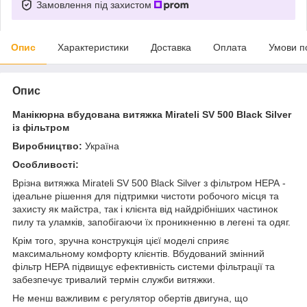
Замовлення під захистом
Опис
Характеристики
Доставка
Оплата
Умови п
Опис
Манікюрна вбудована витяжка Mirateli SV 500 Black Silver
із фільтром
Виробництво:
Україна
Особливості:
Врізна витяжка Mirateli SV 500 Black Silver з фільтром НЕРА -
ідеальне рішення для підтримки чистоти робочого місця та
захисту як майстра, так і клієнта від найдрібніших частинок
пилу та уламків, запобігаючи їх проникненню в легені та одяг.
Крім того, зручна конструкція цієї моделі сприяє
максимальному комфорту клієнтів. Вбудований змінний
фільтр НЕРА підвищує ефективність системи фільтрації та
забезпечує тривалий термін служби витяжки.
Не менш важливим є регулятор обертів двигуна, що