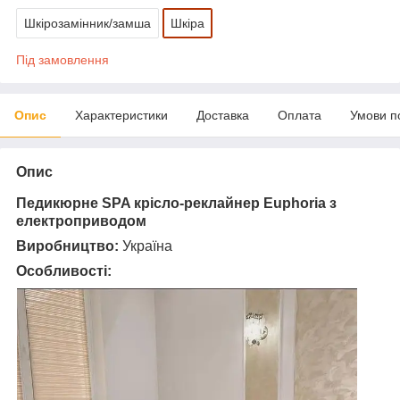
Шкірозамінник/замша
Шкіра
Під замовлення
Опис
Характеристики
Доставка
Оплата
Умови п
Опис
Педикюрне SPA крісло-реклайнер Euphoria з
електроприводом
Виробництво:
Україна
Особливості: