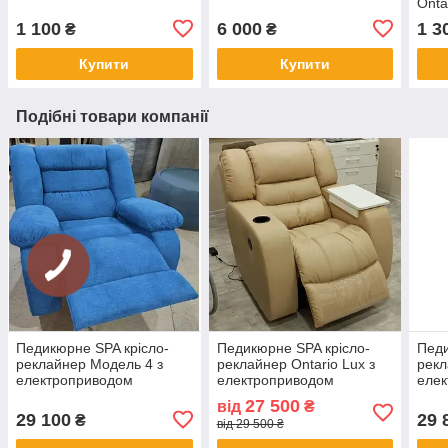
Onta
1 100
6 000
1 3
₴
₴
Купити
Купити
Подібні товари компанії
Педикюрне SPA крісло-
Педикюрне SPA крісло-
Педи
реклайнер Модель 4 з
реклайнер Ontario Lux з
рекл
електроприводом
електроприводом
еле
27 500
від
₴
29 100
29 
₴
від 29 500 ₴