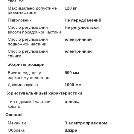
своєї осі
Максимально допустиме
120 кг
навантаження
Підголовник
Не передбачений
Спосіб регулювання
Не регулюється
висоти посадочної частини
Спосіб регулювання
електричний
подножной частини
Спосіб регулювання
електричний
спинки
Габаритні розміри
Висота сидіння у
500 мм
верхньому положенні
Довжина крісла
1000 мм
Користувальницькі характеристики
Тип підніжної частини
цілісна
крісла
Основні
Механізм
З електроприводом
Оббивка
Шкіра