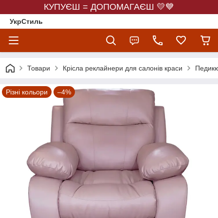
КУПУЄШ = ДОПОМАГАЄШ 💛💙
УкрСтиль
Товари
Крісла реклайнери для салонів краси
Педикю
Різні кольори
–4%