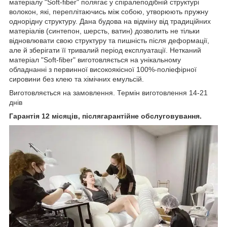
матеріалу "Soft-fiber" полягає у спіралеподібній структурі
волокон, які, переплітаючись між собою, утворюють пружну
однорідну структуру. Дана будова на відміну від традиційних
матеріалів (синтепон, шерсть, ватин) дозволить не тільки
відновлювати свою структуру та пишність після деформації,
але й зберігати її тривалий період експлуатації. Нетканий
матеріал "Soft-fiber" виготовляється на унікальному
обладнанні з первинної високоякісної 100%-поліефірної
сировини без клею та хімічних емульсій.
Виготовляється на замовлення. Термін виготовлення 14-21
днів
Гарантія 12 місяців, післягарантійне обслуговування.