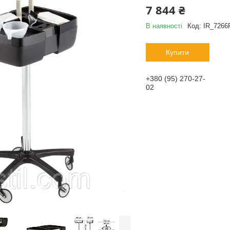
7 844 ₴
В наявності
Код:
IR_7266
Купити
+380 (95) 270-27-
02