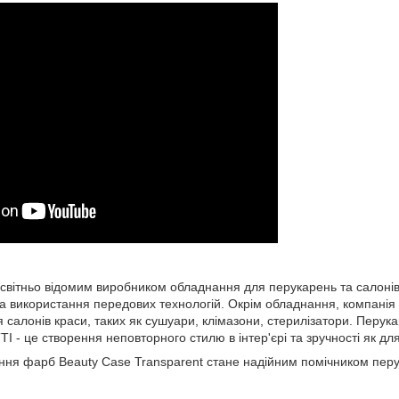
світньо відомим виробником обладнання для перукарень та салонів
ь та використання передових технологій. Окрім обладнання, компані
 салонів краси, таких як сушуари, клімазони, стерилізатори. Перу
I - це створення неповторного стилю в інтер'єрі та зручності як для 
ння фарб Beauty Case Transparent стане надійним помічником перук