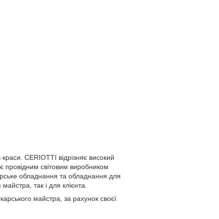
 краси. CERIOTTI відрізняє високий
я є провідним світовим виробником
карське обладнання та обладнання для
майстра, так і для клієнта.
арського майстра, за рахунок своєї