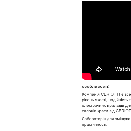
особливості:
Компанія CERIOTTI є все
рівень якості, надійніст
електричних приладів для
салонів краси від CERIOTT
Лабораторія для змішува
практичності.