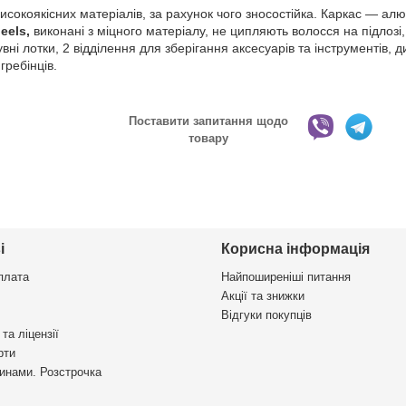
исокоякісних матеріалів, за рахунок чого зносостійка. Каркас — алю
eels,
виконані з міцного матеріалу, не ципляють волосся на підлоз
вні лотки, 2 відділення для зберігання аксесуарів та інструментів, 
гребінців.
Поставити запитання щодо
товару
і
Корисна інформація
плата
Найпоширеніші питання
Акції та знижки
Відгуки покупців
та ліцензії
рти
инами. Розстрочка