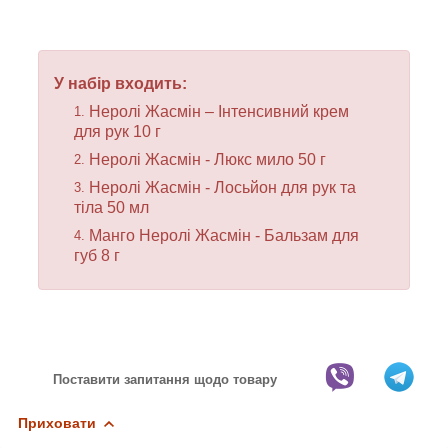
У набір входить:
Неролі Жасмін – Інтенсивний крем
для рук 10 г
Неролі Жасмін - Люкс мило 50 г
Неролі Жасмін - Лосьйон для рук та
тіла 50 мл
Манго Неролі Жасмін - Бальзам для
губ 8 г
Поставити запитання щодо товару
Приховати