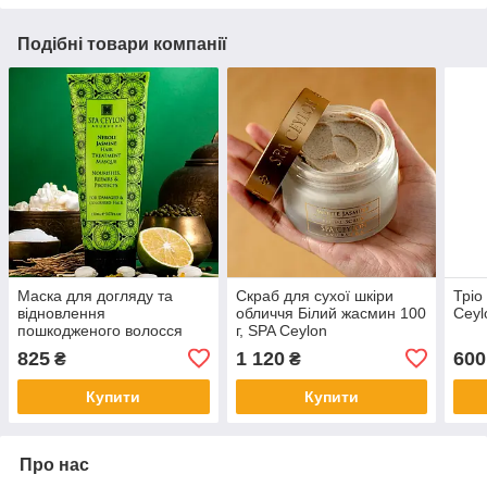
Подібні товари компанії
Маска для догляду та
Скраб для сухої шкіри
Тріо
відновлення
обличчя Білий жасмин 100
Ceyl
пошкодженого волосся
г, SPA Ceylon
Неролі та жасмин 150 мл,
825
1 120
600
₴
₴
SPA Ceylon
Купити
Купити
Про нас