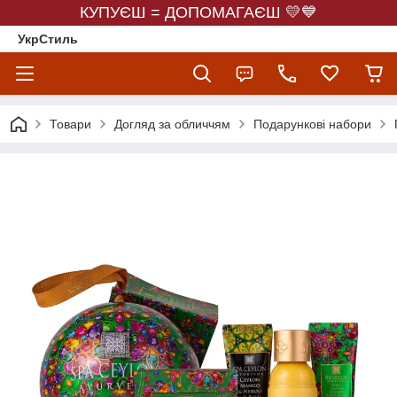
КУПУЄШ = ДОПОМАГАЄШ 💛💙
УкрСтиль
Товари
Догляд за обличчям
Подарункові набори