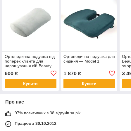
Ортопедична подушка під
Ортопедична подушка для
Орт
поперек клієнта для
сидіння — Model 1
Beau
нарощування вій Beauty
змор
Balance Lash
набр
600
1 870
3 4
₴
₴
Foam
Купити
Купити
Про нас
97% позитивних з 38 відгуків за рік
Працює з 30.10.2012