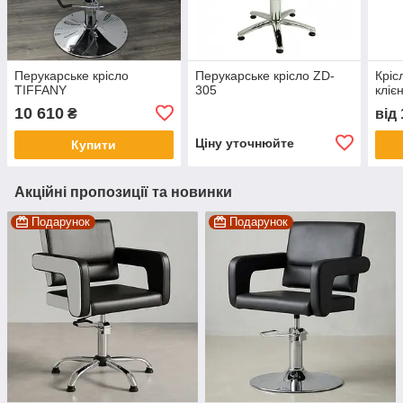
Перукарське крісло
Перукарське крісло ZD-
Кріс
TIFFANY
305
кліє
10 610
₴
від
Ціну уточнюйте
Купити
Акційні пропозиції та новинки
Подарунок
Подарунок