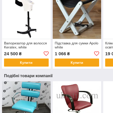
Вапоризатор для волосся
Підставка для сумки Apolo
Клім
Keratex, white
white
осві
24 500
1 066
19 
₴
₴
Купити
Купити
Подібні товари компанії