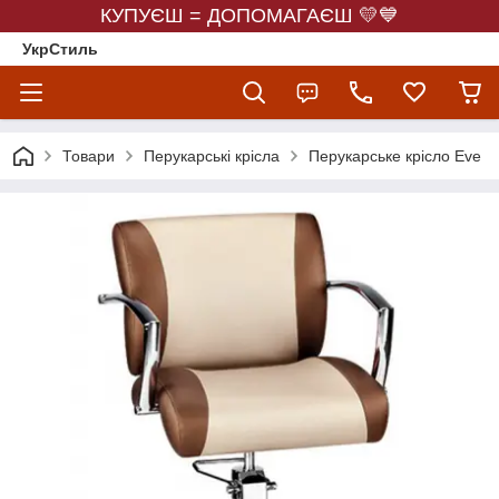
КУПУЄШ = ДОПОМАГАЄШ 💛💙
УкрСтиль
Товари
Перукарські крісла
Перукарське крісло Eve