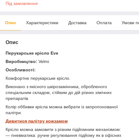
Під замовлення
Опис
Характеристики
Доставка
Оплата
Умови п
Опис
Перукарське крісло Eve
Виробництво:
Velmi
Особливості:
Комфортне перукарське крісло.
Виконано з якісного шкірозамінника, обробленого
спеціальним складом, стійким до дій різних хімічних
препаратів.
Колір оббивки крісла можна вибрати із запропонованої
палітри.
Дивитися палітру кожзамом
Крісло можна замовити з різним підйомним механізмом:
― пневматика: ручне регулювання підйому як в офісних