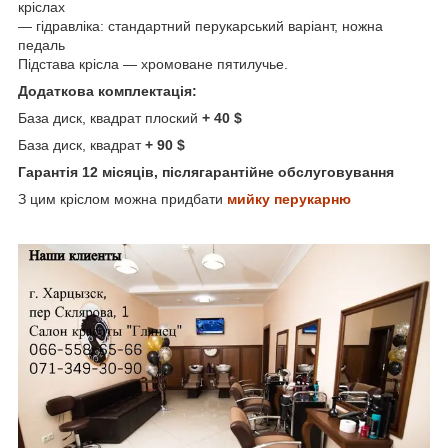
кріслах
― гідравліка: стандартний перукарський варіант, ножна
педаль
Підстава крісла ― хромоване пятилучье.
Додаткова комплектація:
База диск, квадрат плоский
+ 40 $
База диск, квадрат
+ 90 $
Гарантія 12 місяців, післягарантійне обслуговування
З цим кріслом можна придбати
мийку перукарню