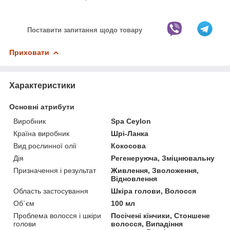
Поставити запитання щодо товару
Приховати
Характеристики
Основні атрибути
Виробник
Spa Ceylon
Країна виробник
Шрі-Ланка
Вид рослинної олії
Кокосова
Дія
Регенеруюча, Зміцнювальну
Призначення і результат
Живлення, Зволоження,
Відновлення
Область застосування
Шкіра голови, Волосся
Об`єм
100 мл
Проблема волосся і шкіри
Посічені кінчики, Стоншене
голови
волосся, Випадіння