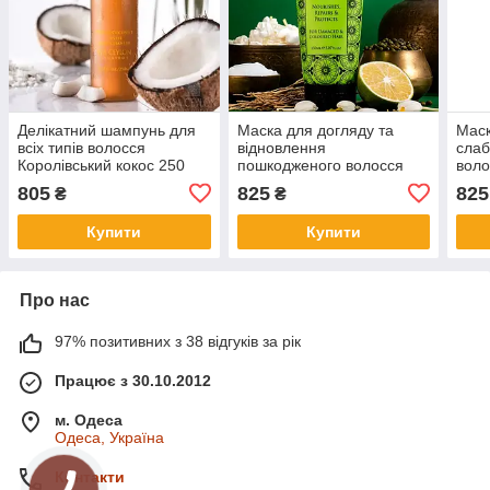
Делікатний шампунь для
Маска для догляду та
Маск
всіх типів волосся
відновлення
слаб
Королівський кокос 250
пошкодженого волосся
воло
мл, SPA Ceylon
Неролі та жасмин 150 мл,
мл S
805
825
825
₴
₴
SPA Ceylon
Купити
Купити
Про нас
97% позитивних з 38 відгуків за рік
Працює з 30.10.2012
м. Одеса
Одеса, Україна
Контакти