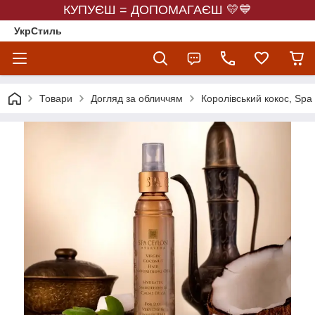
КУПУЄШ = ДОПОМАГАЄШ 💛💙
УкрСтиль
Товари
Догляд за обличчям
Королівський кокос, Spa