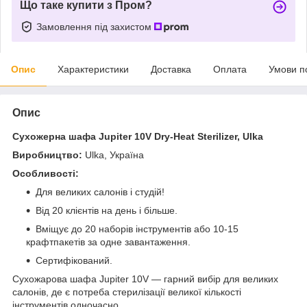
Що таке купити з Пром?
Замовлення під захистом
Опис
Характеристики
Доставка
Оплата
Умови п
Опис
Сухожерна шафа Jupiter 10V Dry-Heat Sterilizer, Ulka
Виробництво:
Ulka,
Україна
Особливості:
Для великих салонів і студій!
Від 20 клієнтів на день і більше.
Вміщує до 20 наборів інструментів або 10-15
крафтпакетів за одне завантаження.⠀
Сертифікований.
Сухожарова шафа Jupiter 10V — гарний вибір для великих
салонів, де є потреба стерилізації великої кількості
інструментів одночасно.