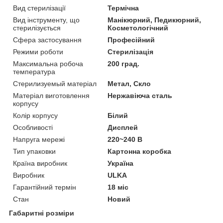
Вид стерилізації
Термічна
Вид інструменту, що
Манікюрний, Педикюрний,
стерилізується
Косметологічний
Сфера застосування
Професійний
Режими роботи
Стерилізація
Максимальна робоча
200 град.
температура
Стерилизуемый матеріал
Метал, Скло
Матеріал виготовлення
Нержавіюча сталь
корпусу
Колір корпусу
Білий
Особливості
Дисплей
Напруга мережі
220~240 В
Тип упаковки
Картонна коробка
Країна виробник
Україна
Виробник
ULKA
Гарантійний термін
18 міс
Стан
Новий
Габаритні розміри