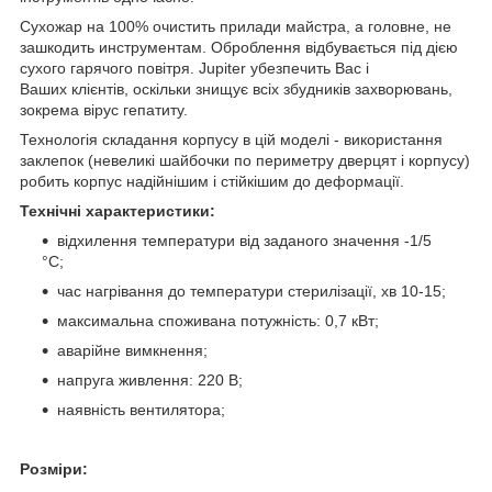
Сухожар на 100% очистить прилади майстра, а головне, не
зашкодить инструментам. Оброблення відбувається під дією
сухого гарячого повітря. Jupiter убезпечить Вас і
Ваших клієнтів, оскільки знищує всіх збудників захворювань,
зокрема вірус гепатиту.
Технологія складання корпусу в цій моделі - використання
заклепок (невеликі шайбочки по периметру дверцят і корпусу)
робить корпус надійнішим і стійкішим до деформації.
Технічні характеристики:
відхилення температури від заданого значення -1/5
°C;
час нагрівання до температури стерилізації, хв 10-15;
максимальна споживана потужність: 0,7 кВт;
аварійне вимкнення;
напруга живлення: 220 В;
наявність вентилятора;
Розміри: