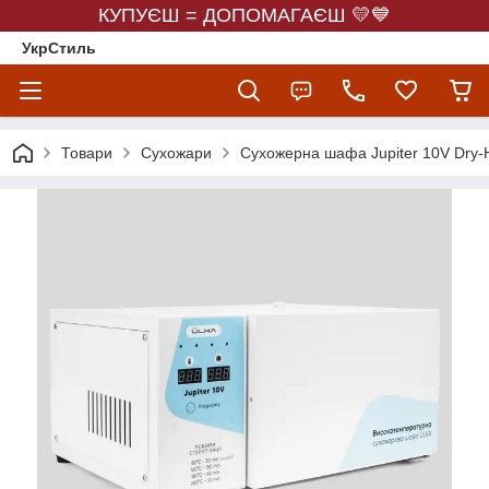
КУПУЄШ = ДОПОМАГАЄШ 💛💙
УкрСтиль
Товари
Сухожари
Сухожерна шафа Jupiter 10V Dry-Hea