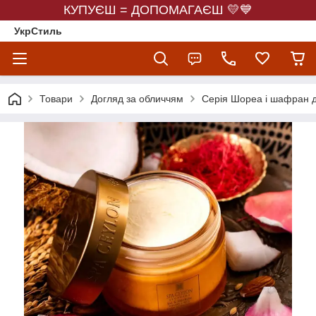
КУПУЄШ = ДОПОМАГАЄШ 💛💙
УкрСтиль
Товари
Догляд за обличчям
Серія Шореа і шафран дл