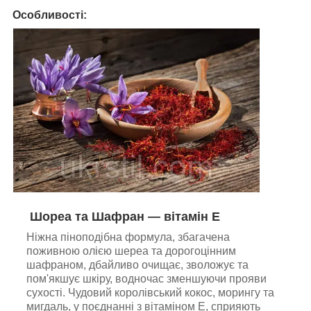
Особливості:
Шореа та Шафран — вітамін Е
Ніжна піноподібна формула, збагачена
поживною олією шереа та дорогоцінним
шафраном, дбайливо очищає, зволожує та
пом'якшує шкіру, водночас зменшуючи прояви
сухості. Чудовий королівський кокос, морингу та
мигдаль, у поєднанні з вітаміном Е, сприяють