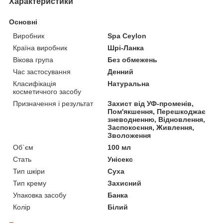
Характеристики
Основні
Виробник
Spa Ceylon
Країна виробник
Шрі-Ланка
Вікова група
Без обмежень
Час застосування
Денний
Класифікація
Натуральна
косметичного засобу
Призначення і результат
Захист від УФ-променів,
Пом'якшення, Перешкоджає
зневодненню, Відновлення,
Заспокоєння, Живлення,
Зволоження
Об`єм
100 мл
Стать
Унісекс
Тип шкіри
Суха
Тип крему
Захисний
Упаковка засобу
Банка
Колір
Білий