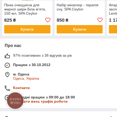
Пінка очищуюча для
Набір мініатюр - терапія
Апар
жирної шкіри Біла м'ята,
сну, SPA Ceylon
засп
150 мл, SPA Ceylon
Lenti
Cosm
825
850
1 1
₴
₴
Купити
Купити
Про нас
97% позитивних з 38 відгуків за рік
Працює з 30.10.2012
м. Одеса
Одеса, Україна
Контакти
Сьогодні працює з 09:00 до 18:00
КНОПКА
Показати весь графік роботи
ЗВ'ЯЗКУ