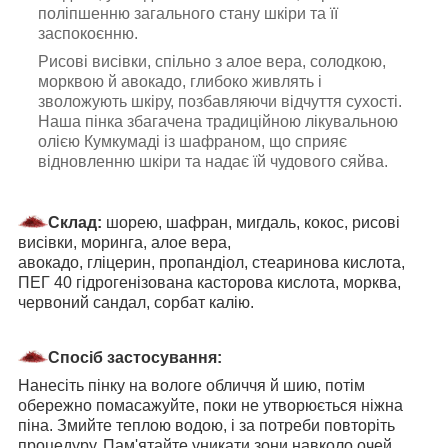
поліпшенню загального стану шкіри та її
заспокоєнню.
Рисові висівки, спільно з алое вера, солодкою,
морквою й авокадо, глибоко живлять і
зволожують шкіру, позбавляючи відчуття сухості.
Наша пінка збагачена традиційною лікувальною
олією Кумкумаді із шафраном, що сприяє
відновленню шкіри та надає їй чудового сяйва.
Склад:
шорею, шафран, мигдаль, кокос, рисові
висівки, моринга, алое вера,
авокадо, гліцерин, пропандіол, стеаринова кислота,
ПЕГ 40 гідрогенізована касторова кислота, морква,
червоний сандал, сорбат калію.
Спосіб застосування:
Нанесіть пінку на вологе обличчя й шию, потім
обережно помасажуйте, поки не утворюється ніжна
піна. Змийте теплою водою, і за потреби повторіть
процедуру. Пам'ятайте уникати зони навколо очей.