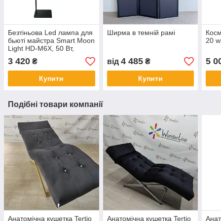
Безтіньова Led лампа для
Ширма в темній рамі
Косм
бьюті майстра Smart Moon
20 w
Light HD-M6X, 50 Вт,
чорна
3 420
4 485
5 0
₴
від
₴
Купити
Купити
Подібні товари компанії
Анатомічна кушетка Tertio
Анатомічна кушетка Tertio
Анат