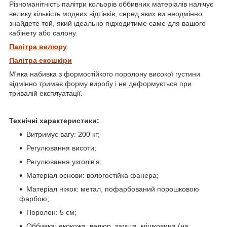
Різноманітність палітри кольорів оббивних матеріалів налічує
велику кількість модних відтінків, серед яких ви неодмінно
знайдете той, який ідеально підходитиме саме для вашого
кабінету або салону.
Палітра велюру
Палітра екошкіри
М'яка набивка з формостійкого поролону високої густини
відмінно тримає форму виробу і не деформується при
тривалій експлуатації.
Технічні характеристики:
Витримує вагу: 200 кг;
Регулювання висоти;
Регулювання узголів'я;
Матеріал основи: вологостійка фанера;
Матеріал ніжок: метал, пофарбований порошковою
фарбою;
Поролон: 5 см;
Оббивка: екокожа, велюр, замша, мішковина (на