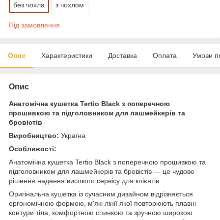
без чохла
з чохлом
Під замовлення
Опис
Характеристики
Доставка
Оплата
Умови п
Опис
Анатомічна кушетка Tertio Black з поперечною
прошивкою та підголовником
для лашмейкерів та
бровістів
Виробництво:
Україна
Особливості:
Анатомічна кушетка Tertio Black з поперечною прошивкою та
підголовником для лашмейкерів та бровістів — це чудове
рішення надання високого сервісу для клієнтів.
Оригінальна кушетка із сучасним дизайном відрізняється
ергономічною формою, м'які лінії якої повторюють плавні
контури тіла, комфортною спинкою та зручною широкою