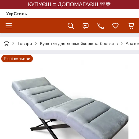
КУПУЄШ = ДОПОМАГАЄШ 💛💙
УкрСтиль
Товари
Кушетки для лешмейкерів та бровістів
Анатом
Різні кольори