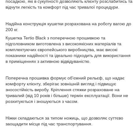
посадкою, які в сукупності дозволяють клієнту розслабитись та
відчути легкість та комфорт під час тривалої процедури.
Надійна конструкція кушетки розрахована на роботу вагою до
200 кг.
Кушетка Tertio Black з поперечною прошивкою та
підголовником
виготовлена з високоякісних матеріалів та
комплектуючих європейського виробництва, має високі
показники надійності та ідеально підходить для використання
в приміщеннях з активною відвідуваністю.
Поперечна прошивка формує об'ємний рельєф, що надає
комфорту клієнту, зберігає зовнішній вигляд і підвищує
зносостійкість виробу. Кріплення стяжки розраховане на
тривалий (від 10 років і більше) термін експлуатації. Вони не
розхитуються і зношуються з часом.
Ніжки складаються за типом ножиць, що дозволяє суттєво
заощадити місце під час транспортування.