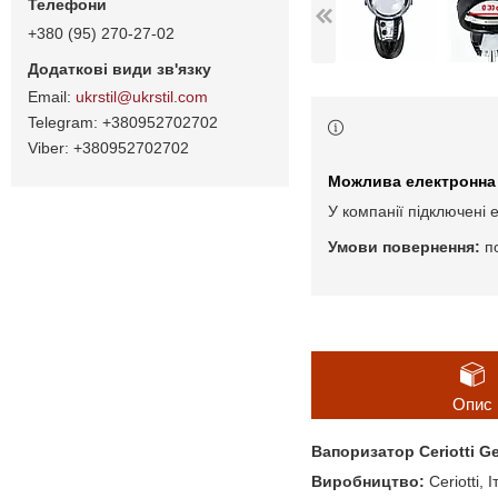
+380 (95) 270-27-02
ukrstil@ukrstil.com
+380952702702
+380952702702
У компанії підключені 
п
Опис
Вапоризатор Ceriotti Ge
Виробництво:
Ceriotti, І