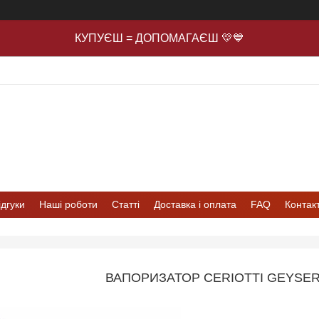
КУПУЄШ = ДОПОМАГАЄШ 💛💙
ідгуки
Наші роботи
Статті
Доставка і оплата
FAQ
Контак
ВАПОРИЗАТОР CERIOTTI GEYSE