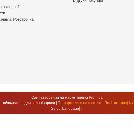
Відгуки покупців
та ліцензії
рти
инами. Розстрочка
Сайт створений на маркетплейсі
Prom.ua
УкрСтиль - обладнання для салонів краси |
Поскаржитися на контент
|
Політика конфіде
Select Language
▼