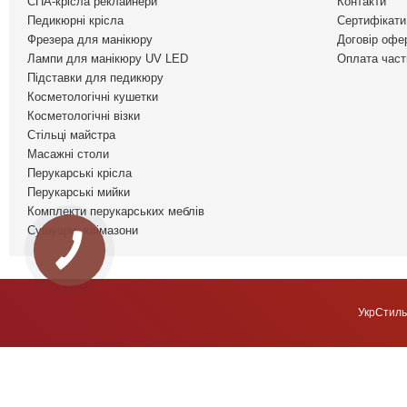
СПА-крісла реклайнери
Контакти
Педикюрні крісла
Сертифікати 
Фрезера для манікюру
Договір офе
Лампи для манікюру UV LED
Оплата част
Підставки для педикюру
Косметологічні кушетки
Косметологічні візки
Стільці майстра
Масажні столи
Перукарські крісла
Перукарські мийки
Комплекти перукарських меблів
Сушуари, клімазони