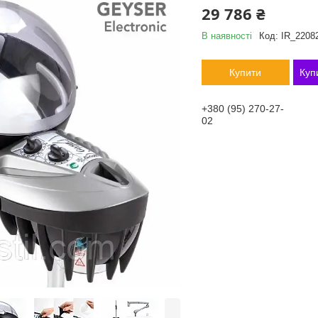
29 786 ₴
В наявності
Код:
IR_2208
Купити
Куп
+380 (95) 270-27-
02