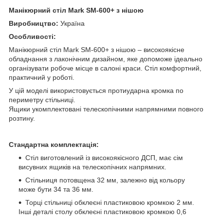
Манікюрний стіл Mark SM-600+ з нішою
Виробництво:
Україна
Особливості:
Манікюрний стіл Mark SM-600+ з нішою – високоякісне
обладнання з лаконічним дизайном, яке допоможе ідеально
організувати робоче місце в салоні краси. Стіл комфортний,
практичний у роботі.
У цій моделі використовується протиударна кромка по
периметру стільниці.
Ящики укомплектовані телескопічними напрямними повного
розтину.
Стандартна комплектація:
Стіл виготовлений із високоякісного ДСП, має сім
висувних ящиків на телескопічних напрямних.
Стільниця потовщена 32 мм, залежно від кольору
може бути 34 та 36 мм.
Торці стільниці обклеєні пластиковою кромкою 2 мм.
Інші деталі столу обклеєні пластиковою кромкою 0,6