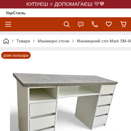
КУПУЄШ = ДОПОМАГАЄШ 💛💙
УкрСтиль
Товари
Манікюрні столи
Манікюрний стіл Mark SM-6
різні кольори