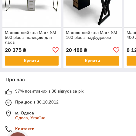
Манікюрний стіл Mark SM-
Манікюрний стіл Mark SM-
Мані
500 plus з полицею для
100 plus з надбудовою
400 
лаків
20 375
20 488
8 1
₴
₴
Купити
Купити
Про нас
97% позитивних з 38 відгуків за рік
Працює з 30.10.2012
м. Одеса
Одеса, Україна
Контакти