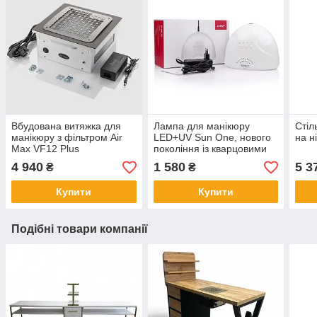
Вбудована витяжка для
Лампа для манікюру
Стіл
манікюру з фільтром Air
LED+UV Sun One, нового
на н
Max VF12 Plus
покоління із кварцовими
нержавіюча сталь
діодами, 48Вт оригінал
4 940
1 580
5 3
₴
₴
Купити
Купити
Подібні товари компанії