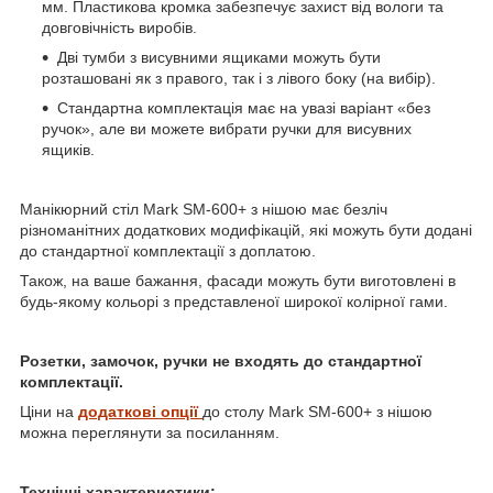
мм. Пластикова кромка забезпечує захист від вологи та
довговічність виробів.
Дві тумби з висувними ящиками можуть бути
розташовані як з правого, так і з лівого боку (на вибір).
Стандартна комплектація має на увазі варіант «без
ручок», але ви можете вибрати ручки для висувних
ящиків.
Манікюрний стіл Mark SM-600+ з нішою має безліч
різноманітних додаткових модифікацій, які можуть бути додані
до стандартної комплектації з доплатою.
Також, на ваше бажання, фасади можуть бути виготовлені в
будь-якому кольорі з представленої широкої колірної гами.
Розетки, замочок, ручки не входять до стандартної
комплектації.
Ціни на
додаткові опції
до столу Mark SM-600+ з нішою
можна переглянути за посиланням.
Технічні характеристики: