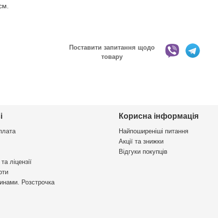
см.
Поставити запитання щодо
товару
і
Корисна інформація
плата
Найпоширеніші питання
Акції та знижки
Відгуки покупців
та ліцензії
рти
инами. Розстрочка