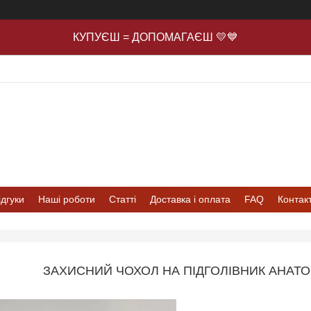
КУПУЄШ = ДОПОМАГАЄШ 💛💙
ідгуки
Наші роботи
Статті
Доставка і оплата
FAQ
Контак
ЗАХИСНИЙ ЧОХОЛ НА ПІДГОЛІВНИК АНАТО