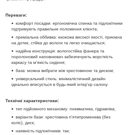
Переваги:
комфорт посадки: ергономічна спинка та підлокітники
підтримують правильне положення клієнта;
преміальна оббивка: екокожа високої якості, приємна
на дотик, стійка до вологи та легко очищається;
надійна конструкція: вологостійка фанера та
поролоновий наповнювач забезпечують жорсткість
каркасу та м'якість сидіння;
база: можна вибрати між хрестовиною та диском;
універсальний стиль: мінімалістичний дизайн
ідеально вписується в будь-який інтер'єр салону.
Технічні характеристики:
тип підйомного механізму: пневматика, гідравліка;
варіанти бази: хрестовина п'ятипроменева (без
коліс), диск;
наявність підлокітників: так;