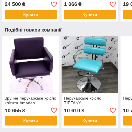
24 500
1 066
19 
₴
₴
Купити
Купити
Подібні товари компанії
Зручне перукарське крісло
Перукарське крісло
Перу
клієнта Amadeo
TIFFANY
10 655
10 610
10 
₴
₴
Купити
Купити