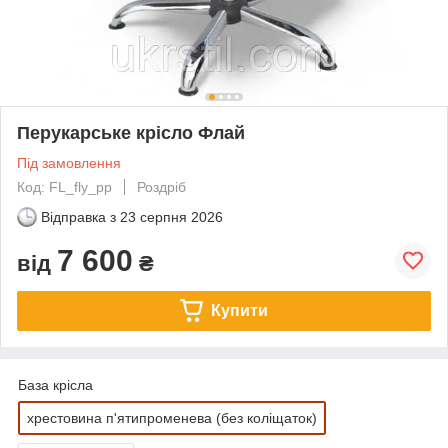
Перукарське крісло Флай
Під замовлення
Код: FL_fly_pp
Роздріб
Відправка з
23 серпня 2026
7 600
від
₴
Купити
База крісла
хрестовина п'ятипроменева (без коліщаток)