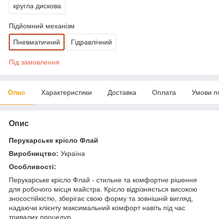
кругла дискова
Підйомний механізм
Пневматичний
Гідравлічний
Під замовлення
Опис
Характеристики
Доставка
Оплата
Умови п
Опис
Перукарське крісло Флай
Виробництво:
Україна
Особливості:
Перукарське крісло Флай - стильне та комфортне рішення
для робочого місця майстра. Крісло відрізняється високою
зносостійкістю, зберігає свою форму та зовнішній вигляд,
надаючи клієнту максимальний комфорт навіть під час
тривалих процедур.