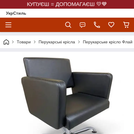
КУПУЄШ = ДОПОМАГАЄШ 💛💙
УкрСтиль
Товари
Перукарські крісла
Перукарське крісло Флай