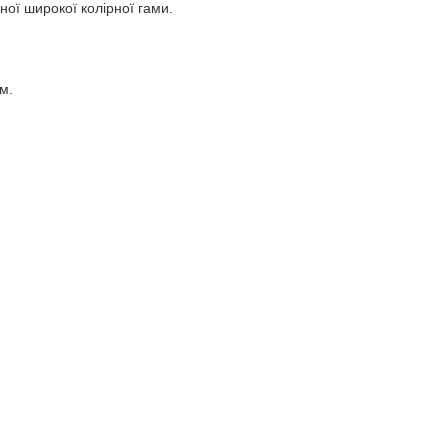
ої широкої колірної гами.
м.