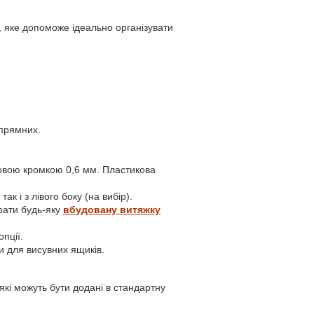
 яке допоможе ідеально організувати
апрямних.
иковою кромкою 0,6 мм. Пластикова
к і з лівого боку (на вибір).
рати будь-яку
вбудовану витяжку
пції.
и для висувних ящиків.
які можуть бути додані в стандартну