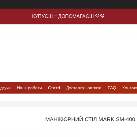
КУПУЄШ = ДОПОМАГАЄШ 💛💙
ідгуки
Наші роботи
Статті
Доставка і оплата
FAQ
Контак
МАНІКЮРНИЙ СТІЛ MARK SM-40