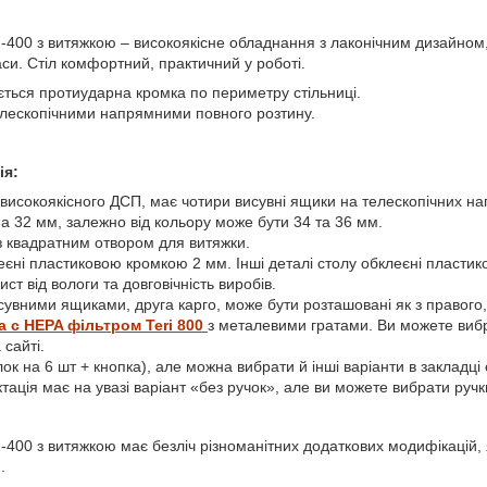
-400 з витяжкою – високоякісне обладнання з лаконічним дизайном,
аси. Стіл комфортний, практичний у роботі.
ється протиударна кромка по периметру стільниці.
лескопічними напрямними повного розтину.
ія:
 високоякісного ДСП, має чотири висувні ящики на телескопічних н
 32 мм, залежно від кольору може бути 34 та 36 мм.
з квадратним отвором для витяжки.
леєні пластиковою кромкою 2 мм. Інші деталі столу обклеєні пласт
ст від вологи та довговічність виробів.
сувними ящиками, друга карго, може бути розташовані як з правого, та
а с
HEPA
фільтром
Teri 800
з металевими гратами. Ви можете виб
 сайті.
ок на 6 шт + кнопка), але можна вибрати й інші варіанти в закладці о
ація має на увазі варіант «без ручок», але ви можете вибрати ручк
400 з витяжкою має безліч різноманітних додаткових модифікацій, 
.