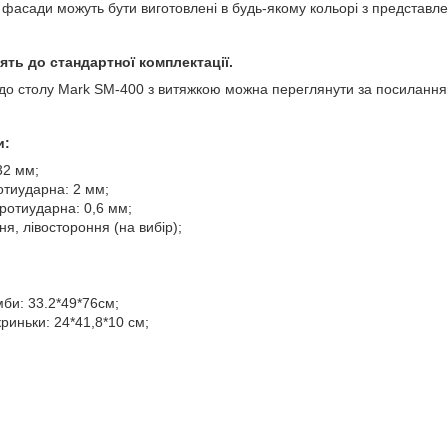
фасади можуть бути виготовлені в будь-якому кольорі з представлен
ять до стандартної комплектації.
до столу Mark SM-400 з витяжкою можна переглянути за посилання
и:
32 мм;
отиударна: 2 мм;
ротиударна: 0,6 мм;
я, лівостороння (на вибір);
мби: 33.2*49*76см;
криньки: 24*41,8*10 см;