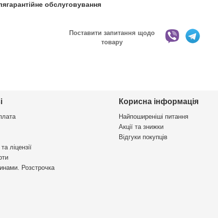
іслягарантійне обслуговування
Поставити запитання щодо
товару
і
Корисна інформація
плата
Найпоширеніші питання
Акції та знижки
Відгуки покупців
та ліцензії
рти
инами. Розстрочка