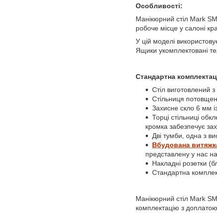
Особливості:
Манікюрний стіл Mark SM
робоче місце у салоні кр
У цій моделі використову
Ящики укомплектовані те
Стандартна комплектац
Стіл виготовлений з
Стільниця потовщена
Захисне скло 6 мм і
Торці стільниці обк
кромка забезпечує захи
Дві тумби, одна з ви
Вбудована витяжк
представлену у нас на
Накладні розетки (бл
Стандартна комплект
Манікюрний стіл Mark SM-
комплектацію з доплатою