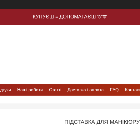
КУПУЄШ = ДОПОМАГАЄШ 💛💙
ідгуки
Наші роботи
Статті
Доставка і оплата
FAQ
Контак
ПІДСТАВКА ДЛЯ МАНІКЮРУ