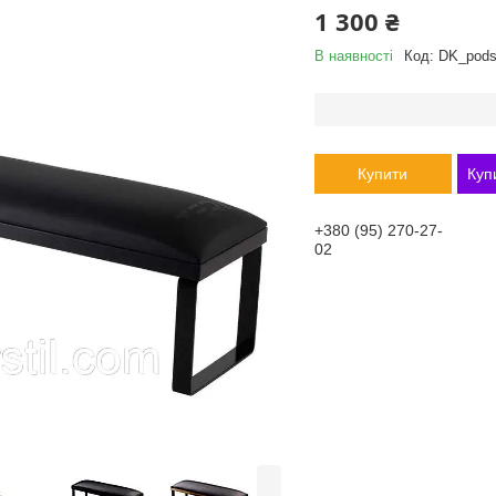
1 300 ₴
В наявності
Код:
DK_podst
Купити
Куп
+380 (95) 270-27-
02