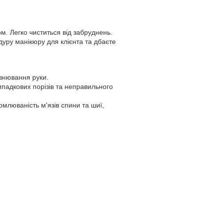
м. Легко чиститься від забруднень.
уру манікюру для клієнта та дбаєте
івнювання руки.
ипадкових порізів та неправильного
млюваність м'язів спини та шиї,