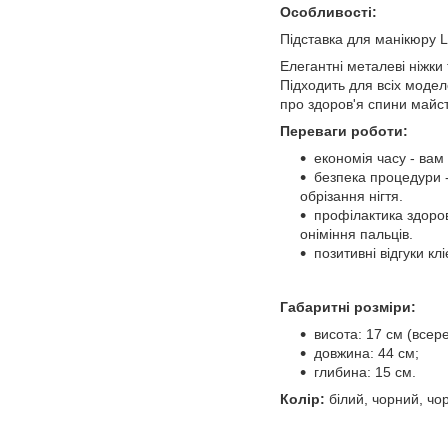
Особливості:
Підставка для манікюру L
Елегантні металеві ніжки
Підходить для всіх моде
про здоров'я спини майст
Переваги роботи:
економія часу - вам
безпека процедури -
обрізання нігтя.
профілактика здоров
оніміння пальців.
позитивні відгуки кл
Габаритні розміри:
висота: 17 см (всере
довжина: 44 см;
глибина: 15 см.
Колір:
білий, чорний, чо