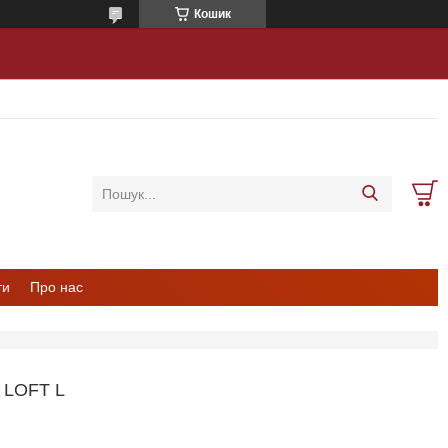
Кошик
ти
Про нас
 LOFT L