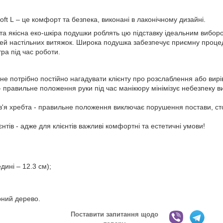
oft L – це комфорт та безпека, виконані в лаконічному дизайні.
 та якісна еко-шкіра подушки роблять цю підставку ідеальним виборо
лей настільних витяжок. Широка подушка забезпечує приємну процед
ра під час роботи.
 не потрібно постійно нагадувати клієнту про розслаблення або вир
 правильне положення руки під час манікюру мінімізує небезпеку в
'я хребта - правильне положення виключає порушення постави, сто
ієнтів - адже для клієнтів важливі комфортні та естетичні умови!
дині – 12.3 см);
рний дерево.
Поставити запитання щодо