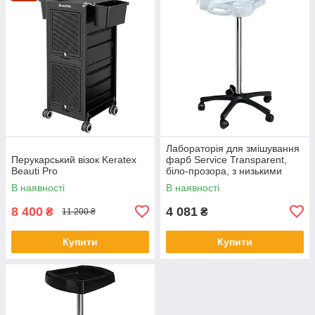
Лабораторія для змішування
Перукарський візок Keratex
фарб Service Transparent,
Beauti Pro
біло-прозора, з низькими
колесами
В наявності
В наявності
8 400
4 081
₴
₴
11 200 ₴
Купити
Купити