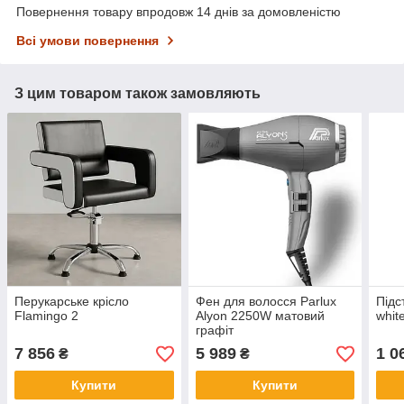
Повернення товару впродовж 14 днів за домовленістю
Всі умови повернення
З цим товаром також замовляють
Перукарське крісло
Фен для волосся Parlux
Підс
Flamingo 2
Alyon 2250W матовий
whit
графіт
7 856
5 989
1 0
₴
₴
Купити
Купити