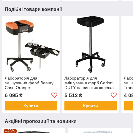
Подібні товари компанії
Лабораторія для
Лабораторія для
Лабо
змішування фарб Beauty
змішування фарб Ceriotti
зміш
Case Orange
DUTY на високих колесах
Tran
з ни
6 095
5 512
4 0
₴
₴
Купити
Купити
Акційні пропозиції та новинки
–25%