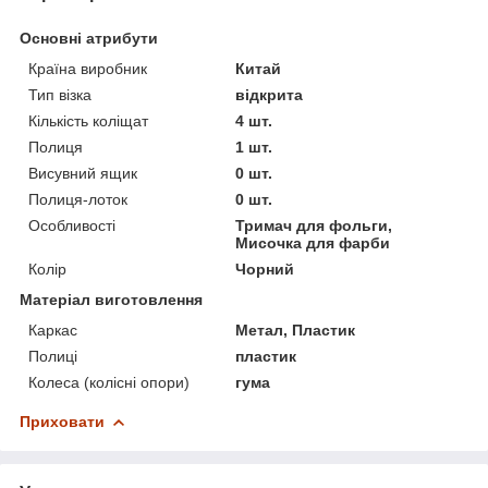
Основні атрибути
Країна виробник
Китай
Тип візка
відкрита
Кількість коліщат
4 шт.
Полиця
1 шт.
Висувний ящик
0 шт.
Полиця-лоток
0 шт.
Особливості
Тримач для фольги,
Мисочка для фарби
Колір
Чорний
Матеріал виготовлення
Каркас
Метал, Пластик
Полиці
пластик
Колеса (колісні опори)
гума
Приховати