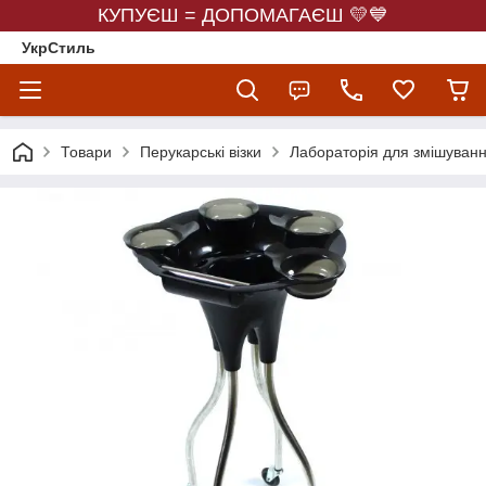
КУПУЄШ = ДОПОМАГАЄШ 💛💙
УкрСтиль
Товари
Перукарські візки
Лабораторія для змішуван