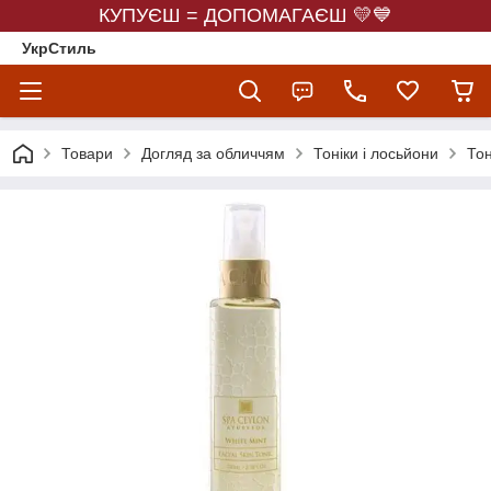
КУПУЄШ = ДОПОМАГАЄШ 💛💙
УкрСтиль
Товари
Догляд за обличчям
Тоніки і лосьйони
Тон