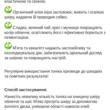
еластичною та свіжою.
Органічний алое віра заспокоює, живить і освіжає
шкіру, надаючи їй природне сяйво.
Сладка, зелений чай, крес і мучниця покращують
колір обличчя, освітлюють його і ефективно борються з
пігментацією.
М'ята та евкаліпт надають заспокійливу та
охолоджувальну дію, забезпечують ідеальний догляд
за шкірою та покращують настрій.
Регулярне використання тоніка призведе до швидких
та помітних результатів!
Спосіб застосування:
Нанесіть невелику кількість тоніка на очищену шкіру
обличчя та шиї. М'яко протріть шкіру за допомогою
ватного диска, уникаючи області навколо очей.