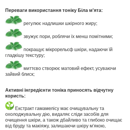
Переваги використання тоніку Біла м'ята:
регулює надлишки шкірного жиру;
звужує пори, роблячи їх менш помітними;
покращує мікрорельєф шкіри, надаючи їй
гладкішу текстуру;
миттєво створює матовий ефект, усуваючи
зайвий блиск;
Активні інгредієнти тоніка приносять відчутну
користь:
Екстракт гамамелісу має очищувальну та
охолоджувальну дію, видаляє сліди засобів для
очищення шкіри, а також дбайливо та глибоко очищає
від бруду та макіяжу, залишаючи шкіру м'якою,