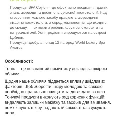
Продукція SPA Ceylon – це ефективне поєднання давніх
знань аюрведи та досягнень сучасної косметології. Над
створенням кожного засобу працюють аюрведичні
лікарі та косметологи, а серед компонентів, що входять
до складу, — витяжки з рослин, фруктові екстракти та
натуральні олії. Усі інгредієнти вирощуються на острові
Цейлон.
Продукція здобула понад 12 нагород World Luxury Spa
Awards.
Особливості:
Тонік — це незамінний помічник у догляді за шкірою
обличчя.
Щодня наше обличчя піддається впливу шкідливих
факторів. Щоб зберегти шкіру молодою та свіжою,
необхідно правильно очищати та доглядати за нею.
Тонуючі продукти виконують ряд корисних функцій:
видаляють залишки макіяжу та засобів для вмивання,
пом'якшують шкіру, надають їй свіжості та звужують
пори.