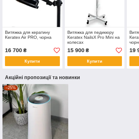
Витяжка для кератину
Витяжка для педикюру
Витя
Keratex Air PRO, чорна
Keratex NailsX Pro Mini на
Kera
колесах
чор
16 700
15 900
19 
₴
₴
Купити
Купити
Акційні пропозиції та новинки
–25%