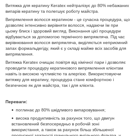
Витяжка для кератину Keratex нейтралізує до 80% небажаних
випарів кератину та полегшує роботу майстра.
Випрямлення волосся кератином - це сучасна процедура, що
дозволяє інтенсивно вирівняти волосся, надаючи їм при
цьому блиск і здоровий вигляд. Виконання цієї процедури
відбувається за допомогою термічного випрямляча. Під час
вирівнювання волосся випрямляча, виділяється неприємний
запах формальдегіду, який є у складі майже всіх засобів для
випрямлення.
Витяжка Keratex очищає повітря від хімічної пари і дозволяє
проводити процедуру кератинового випрямлення клієнтам
навіть із високою чутливістю та алергією. Використовуючи
витяжку для кератину, процедура стане комфортною і
безпечною як для майстра, так і для клієнта.
Переваги:
поглинає до 80% шкідливого випаровування;
висока продуктивність за рахунок того, що двигун
встановлений безпосередньо в робочій зоні
використання, а також за рахунок більш збільшеної
пропускної здатності гранульного вугільного фільтра, у