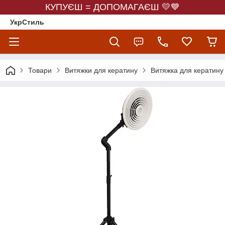
КУПУЄШ = ДОПОМАГАЄШ 💛💙
УкрСтиль
Товари
Витяжки для кератину
Витяжка для кератину