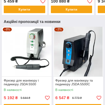
5 459
100 880
9 3
₴
₴
Купити
Купити
Акційні пропозиції та новинки
–8%
–3%
Фрезер для манікюру і
Фрезер для манікюру та
педикюру JSDA 5500
педикюру JSDA 5500C
В наявності
В наявності
5 192
6 547
₴
₴
5 644 ₴
6 773 ₴