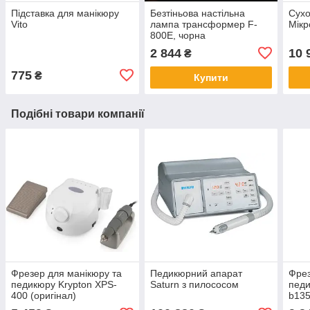
Підставка для манікюру
Безтіньова настільна
Сух
Vito
лампа трансформер F-
Мікр
800E, чорна
2 844
10 
₴
775
₴
Купити
Подібні товари компанії
Фрезер для манікюру та
Педикюрний апарат
Фрез
педикюру Krypton XPS-
Saturn з пилососом
педи
400 (оригінал)
b135