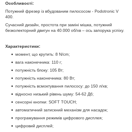
Особливості:
Потужний фрезер із вбудованим пилососом - Podotronic V
400.
Сучасний дизайн, простота при заміні мішка, потужний
безколекторний двигун на 40.000 об/хв – ось запорука успіху.
Характеристики:
момент, що крутить: 8 N/cm;
вага наконечника: 110 г;
потужність блоку: 105 Вт;
потужність наконечника: 80 Вт;
потужність всмоктування пилососу: до 150 л/хв;
відносно низький рівень шуму: 54-62 Дб;
сенсорні кнопки: SOFT TOUCH;
автоматичний затискний механізм для насадок;
програмування режимів цифрового дисплея;
цифровий дисплей;