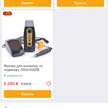
Купити
Купити
–2%
Фрезер для манікюру та
педикюру JSDA 5500В
В наявності
6 095
₴
6 231 ₴
Купити