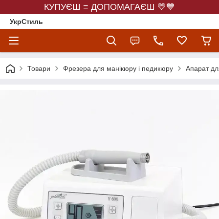
КУПУЄШ = ДОПОМАГАЄШ 💛💙
УкрСтиль
Товари
Фрезера для манікюру і педикюру
Апарат дл