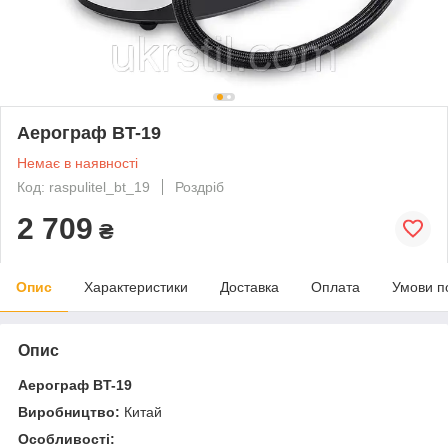
Аерограф BT-19
Немає в наявності
Код: raspulitel_bt_19
Роздріб
2 709
₴
Опис
Характеристики
Доставка
Оплата
Умови п
Опис
Аерограф BT-19
Виробництво:
Китай
Особливості: