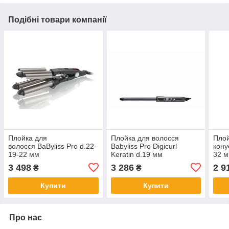
Подібні товари компанії
Плойка для
Плойка для волосся
Плой
волосся BaByliss Pro d.22-
Babyliss Pro Digicurl
кону
19-22 мм
Keratin d.19 мм
32 
3 498
3 286
2 9
₴
₴
Купити
Купити
Про нас