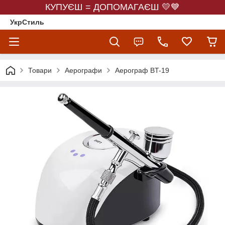
КУПУЄШ = ДОПОМАГАЄШ 💛💙
УкрСтиль
Товари
Аерографи
Аерограф BT-19