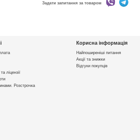
Задати запитання за товаром
і
Корисна інформація
плата
Найпоширеніші питання
Акції та знижки
Відгуки покупців
та ліцензії
рти
инами. Розстрочка