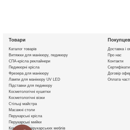
Товари
Покупцев
Каталог товарів
Доставка і о
Витяжки для манікюру, педикюру
Про нас
СПА-крісла реклайнери
Контакти
Педикюрні крісла
Сертифікати 
Фрезера для манікюру
Договір офе
Лампи для манікюру UV LED
Оплата част
Підставки для педикюру
Косметологічні кушетки
Косметологічні візки
Стільці майстра
Масажні столи
Перукарські крісла
Перукарські мийки
Комплекти перукарських меблів