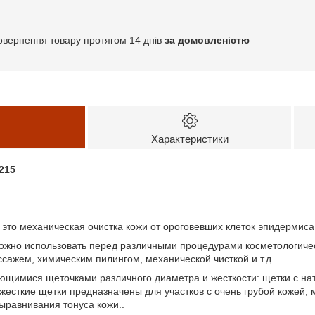
овернення товару протягом 14 днів
за домовленістю
Характеристики
215
 это механическая очистка кожи от ороговевших клеток эпидермиса
ожно использовать перед различными процедурами косметологиче
ссажем, химическим пилингом,
механической чисткой
и т.д.
щимися щеточками различного диаметра и жесткости: щетки с на
, жесткие щетки предназначены для участков с очень грубой кожей,
равнивания тонуса кожи..