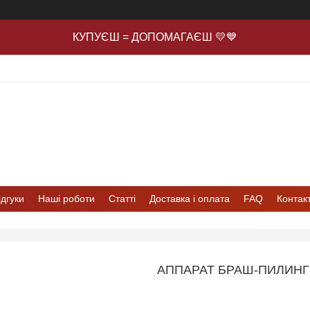
КУПУЄШ = ДОПОМАГАЄШ 💛💙
ідгуки
Наші роботи
Статті
Доставка і оплата
FAQ
Контак
АППАРАТ БРАШ-ПИЛИНГ 