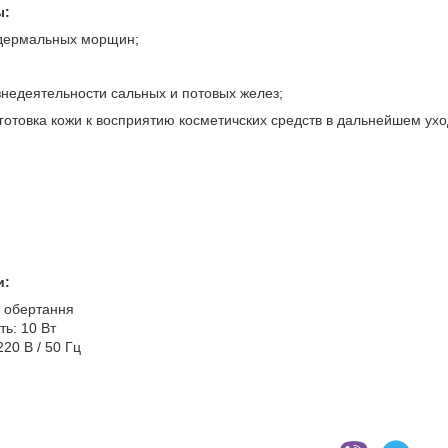
ы:
идермальных морщин;
знедеятельности сальных и потовых желез;
дготовка кожи к восприятию косметичских средств в дальнейшем ухо
и:
і обертання
ь: 10 Вт
20 В / 50 Гц