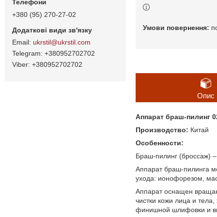
+380 (95) 270-27-02
п
ukrstil@ukrstil.com
+380952702702
+380952702702
Опис
Аппарат браш-пилинг 0
Производство:
Китай
Особенности:
Браш-пилинг (броссаж) –
Аппарат браш-пилинга м
ухода: ионофорезом, ма
Аппарат оснащен вращаю
чистки кожи лица и тела
финишной шлифовки и вы