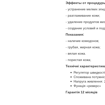
Эффекты от процедур
- устранение мелких эп
- разглаживание кожи;
- удаление продуктов жи
- создание условий и по
Показания:
- наличие комедонов;
- грубая, жирная кожа;
- вялая кожа.
- пористая кожа;
Технічні характеристик
Регулятор швидкост
Споживана потужніст
Напруга живлення: 2
Функція «реверс»
Гарантія 12 місяців