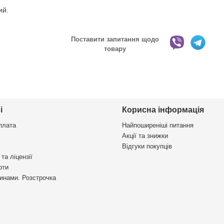
ий.
Поставити запитання щодо
товару
і
Корисна інформація
плата
Найпоширеніші питання
Акції та знижки
Відгуки покупців
та ліцензії
рти
инами. Розстрочка