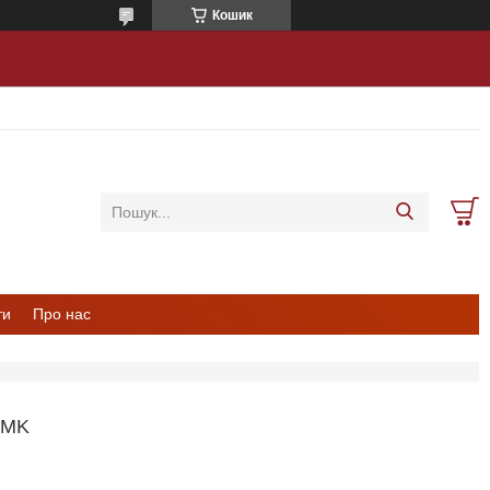
Кошик
ти
Про нас
 MK