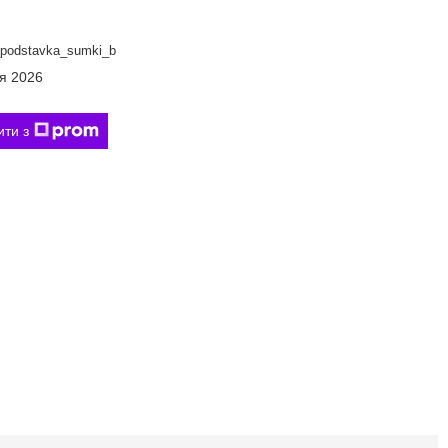
podstavka_sumki_b
ня 2026
ити з