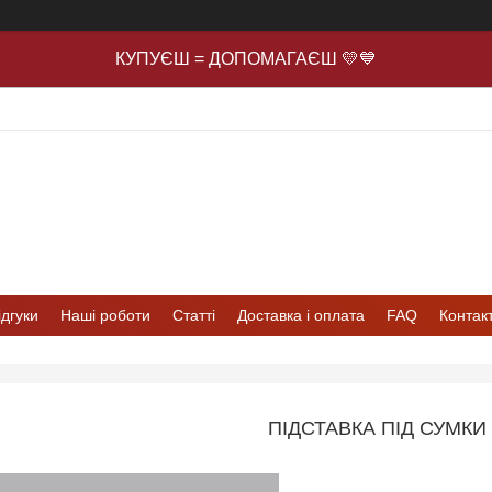
КУПУЄШ = ДОПОМАГАЄШ 💛💙
ідгуки
Наші роботи
Статті
Доставка і оплата
FAQ
Контак
ПІДСТАВКА ПІД СУМКИ