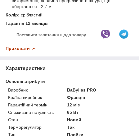
використанні, довжина професійного шнура, що
обертається - 2,7 м.
Колір:
сріблястий
Гарантія 12 місяців
Поставити запитання щодо товару
Приховати
Характеристики
Основні атрибути
Виробник
BaByliss PRO
Країна виробник
Франція
Гарантійний термін
12 міс
Споживана потужність
65 Вт
Стан
Новий
Терморегулятор
Так
Тип
Плойки