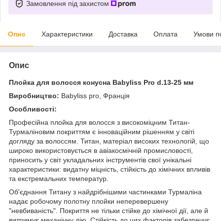
Замовлення під захистом
Опис
Характеристики
Доставка
Оплата
Умови п
Опис
Плойка для волосся конусна Babyliss Pro d.13-25 мм
Виробництво:
Babyliss pro, Франція
Особливості:
Професійна плойка для волосся з високоміцним Титан-
Турмаліновим покриттям є інноваційним рішенням у світі
догляду за волоссям. Титан, матеріал високих технологій, що
широко використовується в авіакосмічній промисловості,
приносить у світ укладальних інструментів свої унікальні
характеристики: видатну міцність, стійкість до хімічних впливів
та екстремальних температур.
Об'єднання Титану з найдрібнішими частинками Турмаліна
надає робочому полотну плойки неперевершену
"невбиваність". Покриття не тільки стійке до хімічної дії, але й
витримує механічну дію. Стійкість до цих факторів забезпечує