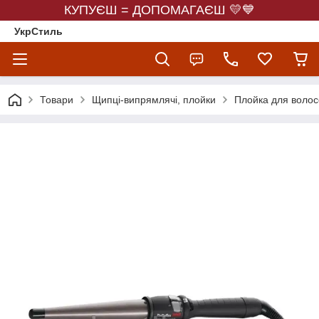
КУПУЄШ = ДОПОМАГАЄШ 💛💙
УкрСтиль
Товари
Щипці-випрямлячі, плойки
Плойка для волосс