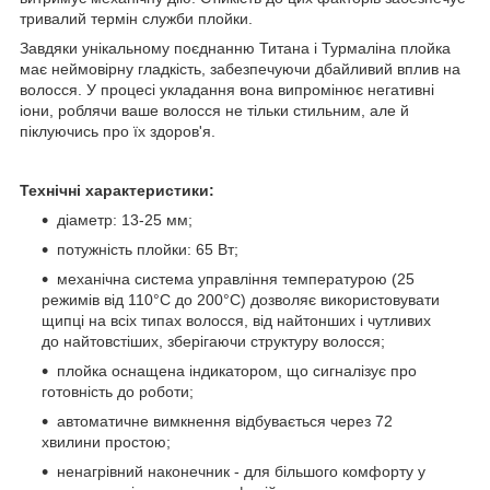
тривалий термін служби плойки.
Завдяки унікальному поєднанню Титана і Турмаліна плойка
має неймовірну гладкість, забезпечуючи дбайливий вплив на
волосся. У процесі укладання вона випромінює негативні
іони, роблячи ваше волосся не тільки стильним, але й
піклуючись про їх здоров'я.
Технічні характеристики:
діаметр: 13-25 мм;
потужність плойки: 65 Вт;
механічна система управління температурою (25
режимів від 110°C до 200°C) дозволяє використовувати
щипці на всіх типах волосся, від найтонших і чутливих
до найтовстіших, зберігаючи структуру волосся;
плойка оснащена індикатором, що сигналізує про
готовність до роботи;
автоматичне вимкнення відбувається через 72
хвилини простою;
ненагрівний наконечник - для більшого комфорту у