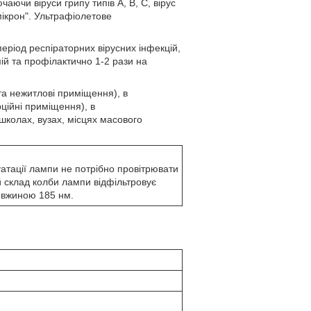
чаючи віруси грипу типів A, B, C, вірус
ікрон". Ультрафіолетове
ріод респіраторних вірусних інфекцій,
ій та профілактично 1-2 рази на
 та нежитлові приміщення), в
рційні приміщення), в
, школах, вузах, місцях масового
уатації лампи не потрібно провітрювати
 склад колби лампи відфільтровує
овжиною 185 нм.