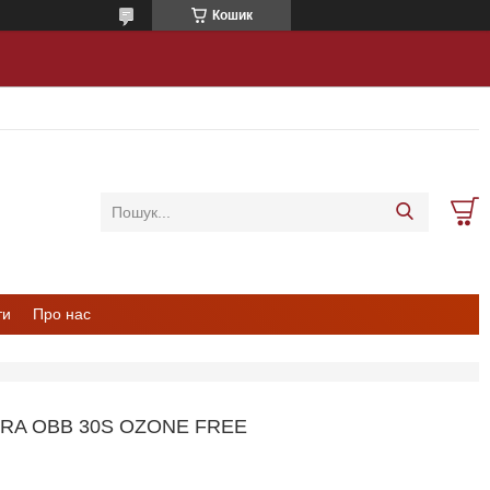
Кошик
ти
Про нас
A OBB 30S OZONE FREE