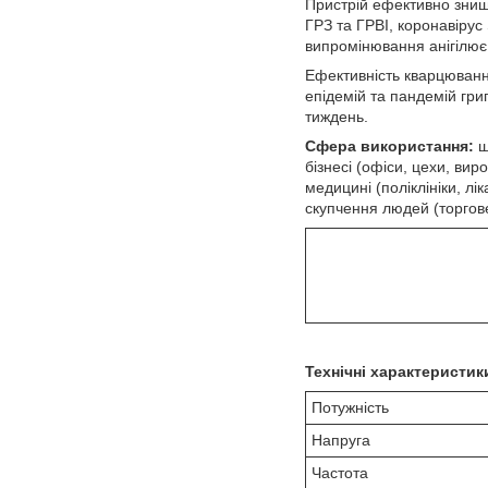
Пристрій ефективно знищує
ГРЗ та ГРВІ, коронавіру
випромінювання анігілює 
Ефективність кварцюванн
епідемій та пандемій гр
тиждень.
Сфера використання:
ш
бізнесі (офіси, цехи, вир
медицині (поліклініки, лі
скупчення людей (торгове
Технічні характеристи
Потужність
Напруга
Частота