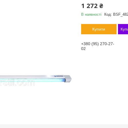
1 272 ₴
В наявності
Код:
BSF_482
Купити
Куп
+380 (95) 270-27-
02