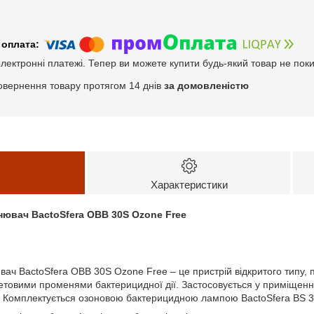
електронні платежі. Тепер ви можете купити будь-який товар не пок
овернення товару протягом 14 днів
за домовленістю
Характеристики
ювач BactoSfera OBB 30S Ozone Free
ач BactoSfera OBB 30S Ozone Free – це пристрій відкритого типу,
етовими променями бактерицидної дії. Застосовується у приміщення
и. Комплектується озоновою бактерицидною лампою BactoSfera BS 