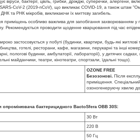
 віруси, бактерії, цвіль, грибки, дріжджі, суперечки, алергени, вклю
с SARS-CoV-2 (2019-nCoV), що викликає COVID-19, а також штам "Ом
ДНК та РНК мікробів, викликаючи їх миттєву загибель.
я приміщень особливо важлива для запобігання захворюванням у пе
ипу. Рекомендується проводити щоденне кварцювання під час епідем
ироко застосовується у побуті (будинки, квартири, будь-які житлові
обництва, готелі, ресторани, кафе, магазини, перукарні та інші коме
карні, пологові будинки, амбулаторії, лабораторії), у дитячих садках
льні майданчики, театри, кінотеатри, спортзали, їдальні тощо).
OZONE FREE
Безозонові.
Після експл
приміщення. Спеціальний
озоногенеруючу хвилю д
ки опромінювача бактерицидного BactoSfera OBB 30S:
30 Вт
220 В
50 Гц