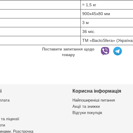
≈ 1,5 кг
900x45x80 мм
3 м
36 міс.
ТМ «BactoSfera» (Україна
Поставити запитання щодо
товару
і
Корисна інформація
плата
Найпоширеніші питання
Акції та знижки
Відгуки покупців
та ліцензії
рти
инами. Розстрочка