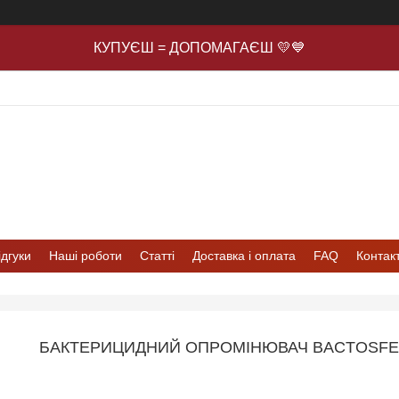
КУПУЄШ = ДОПОМАГАЄШ 💛💙
ідгуки
Наші роботи
Статті
Доставка і оплата
FAQ
Контак
БАКТЕРИЦИДНИЙ ОПРОМІНЮВАЧ BACTOSFER