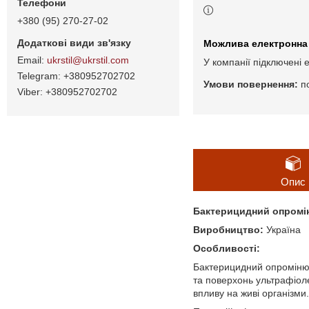
+380 (95) 270-27-02
ukrstil@ukrstil.com
У компанії підключені 
+380952702702
п
+380952702702
Опис
Бактерицидний опромін
Виробництво:
Україна
Особливості:
Бактерицидний опромінюв
та поверхонь ультрафіол
впливу на живі організм