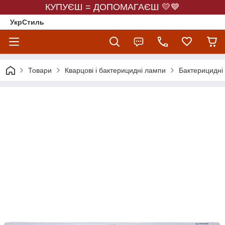
КУПУЄШ = ДОПОМАГАЄШ 💛💙
УкрСтиль
Товари
Кварцові і бактерицидні лампи
Бактерицидні