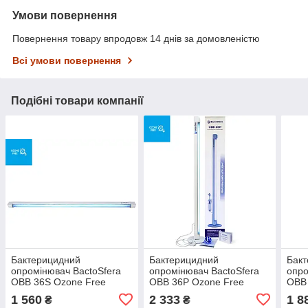
Умови повернення
Повернення товару впродовж 14 днів за домовленістю
Всі умови повернення
Подібні товари компанії
Бактерицидний
Бактерицидний
Бак
опромінювач BactoSfera
опромінювач BactoSfera
опро
OBB 36S Ozone Free
OBB 36P Ozone Free
OBB
1 560
2 333
1 8
₴
₴