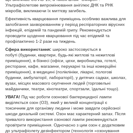
Ультрафіолетове випромінювання анігілює ДНК та РНК
мікробів, викликаючи їх миттєву загибель.
Ефективність кварцювання приміщень особливо важлива для
запобігання захворюванням у період респіраторних вірусних
інфекцій, епідемій та пандемій грипу. Рекомендується
проводити щоденне кварцювання під час епідемій та
профілактично 1-2 рази на тиждень.
Сфера використання:
широко застосовується в
побуті (будинки, квартири, будь-які житлові та нежитлові
приміщення), в бізнесі (офіси, цехи, виробництва, готелі,
ресторани, кафе, магазини, перукарні та інші комерційні
приміщення), в медицині (поліклініки, лікарні, пологові
будинки, амбулаторії, лабораторії), у дитячих садках, школах,
вузах, місцях масового скупчення людей (торговельні
майданчики, театри, кінотеатри, спортзали, їдальні тощо).
УВАГА!
Під час роботи озонової бактерицидної лампи
виділяється озон (O3), який у великій концентрації є
токсичним для організму людини і може завдати серйозної
шкоди дихальній системі. Озон має характерний запах. Після
тривалого використання озонової лампи рекомендується
провітрити приміщення. Одночасно з цим озон є додатковим
до ультрафіолету дезінфектором (технологія «озонування