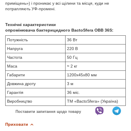
приміщень») і проникає у всі щілини та місця, куди не
потрапляють УФ-промені.
Технічні характеристики
опромінювача бактерицидного BactoSfera OBB 36S:
Потужність
36 Вт
Напруга
220 В
Частота
50 Гц
Маса
≈ 2 кг
Габарити
1200x45x80 мм
Довжина дроту
3 м
Гарантія
36 міс.
Виробництво
ТМ «BactoSfera» (Україна)
Поставити запитання щодо товару
Приховати