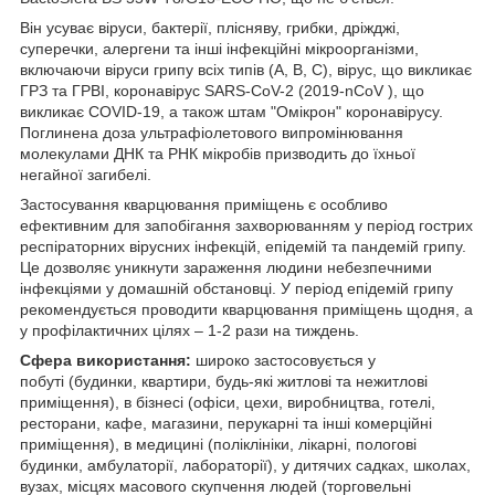
Він усуває віруси, бактерії, плісняву, грибки, дріжджі,
суперечки, алергени та інші інфекційні мікроорганізми,
включаючи віруси грипу всіх типів (A, B, C), вірус, що викликає
ГРЗ та ГРВІ, коронавірус SARS-CoV-2 (2019-nCoV ), що
викликає COVID-19, а також штам "Омікрон" коронавірусу.
Поглинена доза ультрафіолетового випромінювання
молекулами ДНК та РНК мікробів призводить до їхньої
негайної загибелі.
Застосування кварцювання приміщень є особливо
ефективним для запобігання захворюванням у період гострих
респіраторних вірусних інфекцій, епідемій та пандемій грипу.
Це дозволяє уникнути зараження людини небезпечними
інфекціями у домашній обстановці. У період епідемій грипу
рекомендується проводити кварцювання приміщень щодня, а
у профілактичних цілях – 1-2 рази на тиждень.
Сфера використання:
широко застосовується у
побуті (будинки, квартири, будь-які житлові та нежитлові
приміщення), в бізнесі (офіси, цехи, виробництва, готелі,
ресторани, кафе, магазини, перукарні та інші комерційні
приміщення), в медицині (поліклініки, лікарні, пологові
будинки, амбулаторії, лабораторії), у дитячих садках, школах,
вузах, місцях масового скупчення людей (торговельні