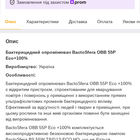
Замовлення під захистом
Опис
Характеристики
Доставка
Оплата
Умови п
Опис
Бактерицидний опромінювач BactoSfera OBB 55P
Eco+100%
Виробництво:
Україна
Особливості:
Бактерицидний опромінювач BactoSfera OBB 55P Eco +100%
є відкритим пристроєм, спроектованим для кварцування
повітря і поверхонь у приміщенні з використанням прямих
ультрафіолетових променів бактерицидного впливу.
Ефективний за відсутності людей і тварин в приміщенні, при
цьому рослини та інші живі організми повинні бути захищені
від випромінювання.
BactoSfera OBB 55P Eco +100% комплектується
високопродуктивною беззоновою бактерицидною лампою
BactoSfera BS 55W T8/G13-ECO HO, що не б'ється.