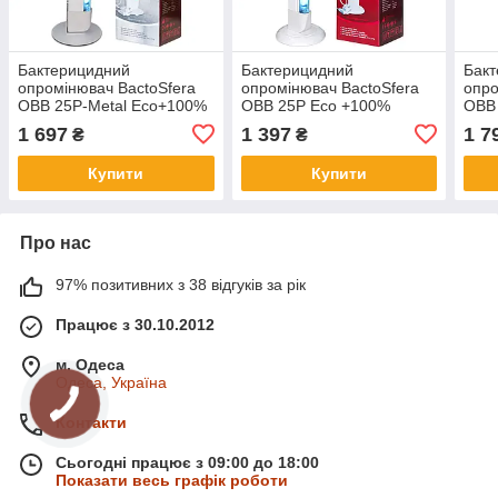
Бактерицидний
Бактерицидний
Бак
опромінювач BactoSfera
опромінювач BactoSfera
опро
OBB 25P-Metal Eco+100%
OBB 25P Eco +100%
OBB
1 697
1 397
1 7
₴
₴
Купити
Купити
Про нас
97% позитивних з 38 відгуків за рік
Працює з 30.10.2012
м. Одеса
Одеса, Україна
Контакти
Сьогодні працює з 09:00 до 18:00
Показати весь графік роботи