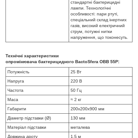
стандартні бактерицидні
лампи. Технологічні
особливості: пари ртуті,
спеціальний склад інертних
газів, високий електричний
струм, потужні нитки
напруження, що токонесуть.
Технічні характеристики
опромінювача бактерицидного BactoSfera OBB 55P:
Потужність
25 Вт
Напруга
220 В
Частота
50 Гц
Маса
≈ 2 кг
Габарити
200x200x900 мм
Діаметр підставки (Ø)
130 мм
Матеріал підставки
металева
Довжина дроту
1,5 м