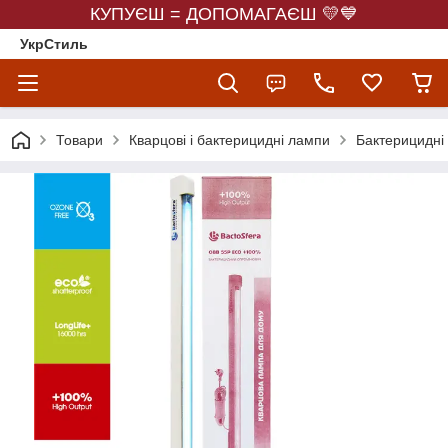
КУПУЄШ = ДОПОМАГАЄШ 💛💙
УкрСтиль
Товари
Кварцові і бактерицидні лампи
Бактерицидні