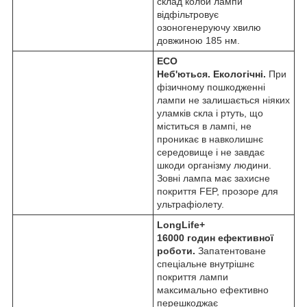
склад колби лампи
відфільтровує
озоногенеруючу хвилю
довжиною 185 нм.
ECO
Неб'ються. Екологічні.
При
фізичному пошкодженні
лампи не залишається ніяких
уламків скла і ртуть, що
міститься в лампі, не
проникає в навколишнє
середовище і не завдає
шкоди організму людини.
Зовні лампа має захисне
покриття FEP, прозоре для
ультрафіолету.
LongLife+
16000 годин ефективної
роботи.
Запатентоване
спеціальне внутрішнє
покриття лампи
максимально ефективно
перешкоджає