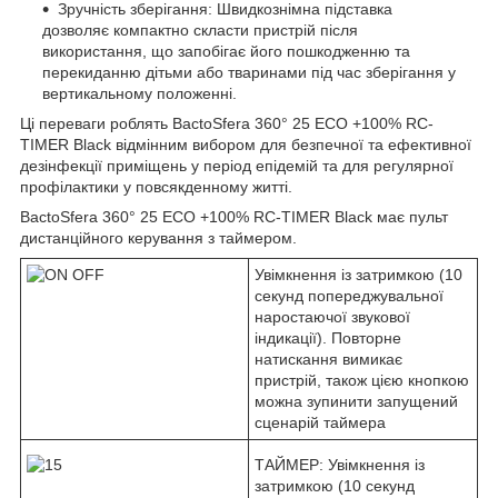
Зручність зберігання: Швидкознімна підставка
дозволяє компактно скласти пристрій після
використання, що запобігає його пошкодженню та
перекиданню дітьми або тваринами під час зберігання у
вертикальному положенні.
Ці переваги роблять BactoSfera 360° 25 ECO +100% RC-
TIMER Black відмінним вибором для безпечної та ефективної
дезінфекції приміщень у період епідемій та для регулярної
профілактики у повсякденному житті.
BactoSfera 360° 25 ECO +100% RC-TIMER Black має пульт
дистанційного керування з таймером.
Увімкнення із затримкою (10
секунд попереджувальної
наростаючої звукової
індикації). Повторне
натискання вимикає
пристрій, також цією кнопкою
можна зупинити запущений
сценарій таймера
ТАЙМЕР: Увімкнення із
затримкою (10 секунд