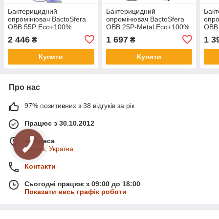
Бактерицидний
Бактерицидний
Бак
опромінювач BactoSfera
опромінювач BactoSfera
опро
OBB 55P Eco+100%
OBB 25P-Metal Eco+100%
OBB
2 446
1 697
1 3
₴
₴
Купити
Купити
Про нас
97% позитивних з 38 відгуків за рік
Працює з 30.10.2012
м. Одеса
Одеса, Україна
Контакти
Сьогодні працює з 09:00 до 18:00
Показати весь графік роботи