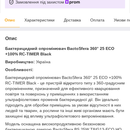
Замовлення під захистом
Опис
Характеристики
Доставка
Оплата
Умови п
Опис
Бактерицидний опромінювач BactoSfera 360° 25 ECO
+100% RC-TIMER Black
Виробництво:
Україна
Особливості:
Бактерицидний опромінювач BactoSfera 360° 25 ECO +100%
RC-TIMER Black - це пристрій відкритого типу з 360-градусним
опроміненням, призначений для ефективного кварцювання
повітря та поверхонь у приміщеннях з використанням
ультрафіолетових променів бактерицидної дії. Він ідеально
підходить для обробки приміщень за умови відсутності в них
людей та тварин, а рослини та інші живі організми мають бути
захищені від впливу ультрафіолетового випромінювання.
Модель оснащена високопродуктивною беззоновою
бактерицидною лампою BactoSfera BS 25W T8/G13-ECO HO,