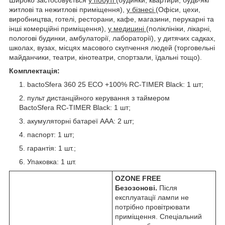
житлові та нежитлові приміщення),
у бізнесі
(Офіси, цехи,
виробництва, готелі, ресторани, кафе, магазини, перукарні та
інші комерційні приміщення),
у медицині
(поліклініки, лікарні,
пологові будинки, амбулаторії, лабораторії), у дитячих садках,
школах, вузах, місцях масового скупчення людей (торговельні
майданчики, театри, кінотеатри, спортзали, їдальні тощо).
Комплектація:
bactoSfera 360 25 ECO +100% RC-TIMER Black: 1 шт;
пульт дистанційного керування з таймером
BactoSfera RC-TIMER Black: 1 шт;
акумуляторні батареї ААА: 2 шт;
паспорт: 1 шт;
гарантія: 1 шт.;
Упаковка: 1 шт.
OZONE FREE
Безозонові.
Після
експлуатації лампи не
потрібно провітрювати
приміщення. Спеціальний