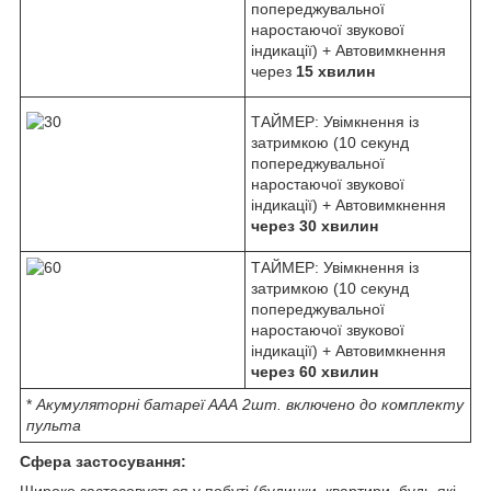
попереджувальної
наростаючої звукової
індикації) + Автовимкнення
через
15 хвилин
ТАЙМЕР: Увімкнення із
затримкою (10 секунд
попереджувальної
наростаючої звукової
індикації) + Автовимкнення
через 30 хвилин
ТАЙМЕР: Увімкнення із
затримкою (10 секунд
попереджувальної
наростаючої звукової
індикації) + Автовимкнення
через 60 хвилин
*
Акумуляторні батареї ААА 2шт. включено до комплекту
пульта
Сфера застосування:
Широко застосовується
у побуті
(будинки, квартири, будь-які