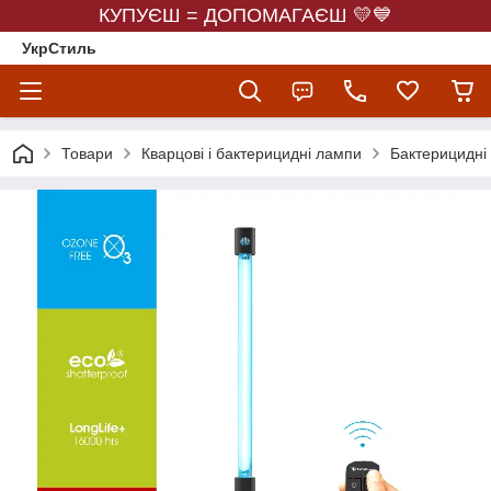
КУПУЄШ = ДОПОМАГАЄШ 💛💙
УкрСтиль
Товари
Кварцові і бактерицидні лампи
Бактерицидні