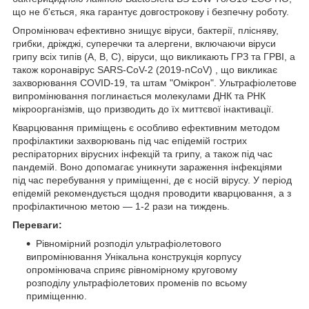
що не б'ється, яка гарантує довгострокову і безпечну роботу.
Опромінювач ефективно знищує віруси, бактерії, плісняву,
грибки, дріжджі, суперечки та алергени, включаючи віруси
грипу всіх типів (A, B, C), віруси, що викликають ГРЗ та ГРВІ, а
також коронавірус SARS-CoV-2 (2019-nCoV) , що викликає
захворювання COVID-19, та штам "Омікрон". Ультрафіолетове
випромінювання поглинається молекулами ДНК та РНК
мікроорганізмів, що призводить до їх миттєвої інактивації.
Кварцювання приміщень є особливо ефективним методом
профілактики захворювань під час епідемій гострих
респіраторних вірусних інфекцій та грипу, а також під час
пандемій. Воно допомагає уникнути зараження інфекціями
під час перебування у приміщенні, де є носій вірусу. У період
епідемій рекомендується щодня проводити кварцювання, а з
профілактичною метою — 1-2 рази на тиждень.
Переваги:
Рівномірний розподіл ультрафіолетового
випромінювання Унікальна конструкція корпусу
опромінювача сприяє рівномірному круговому
розподілу ультрафіолетових променів по всьому
приміщенню.