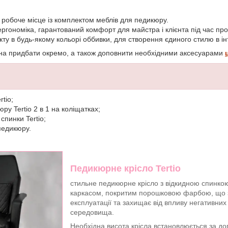
 робоче місце із комплектом меблів для педикюру.
гономіка, гарантований комфорт для майстра і клієнта під час про
ту в будь-якому кольорі оббивки, для створення єдиного стилю в інт
на придбати окремо, а також доповнити необхідними аксесуарами
tio;
ру Tertio 2 в 1 на коліщатках;
спинки Tertio;
педикюру.
Педикюрне крісло Tertio
стильне педикюрне крісло з відкидною спинко
каркасом, покритим порошковою фарбою, що з
експлуатації та захищає від впливу негативни
середовища.
Необхідна висота крісла встановлюється за до