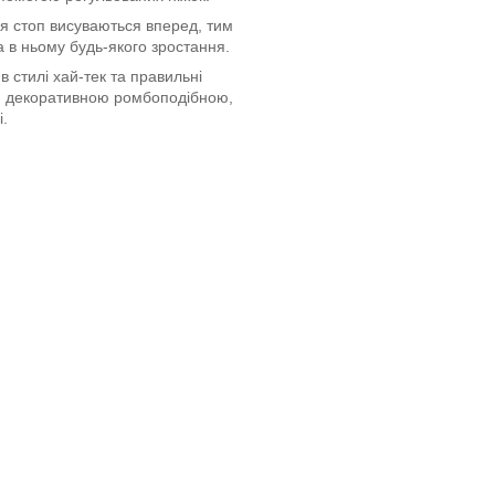
для стоп висуваються вперед, тим
 в ньому будь-якого зростання.
 стилі хай-тек та правильні
ся декоративною ромбоподібною,
.