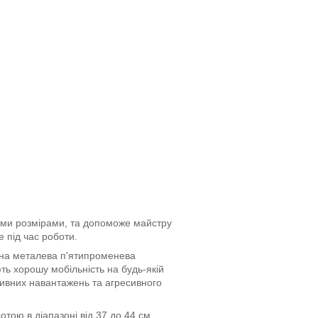
ими розмірами, та допоможе майстру
 під час роботи.
ана металева п'ятипроменева
ть хорошу мобільність на будь-якій
нсивних навантажень та агресивного
тою в діапазоні від 37 до 44 см.