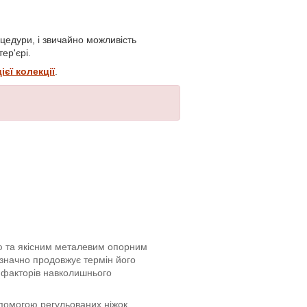
цедури, і звичайно можливість
ер'єрі.
цієї колекції
.
ю та якісним металевим опорним
начно продовжує термін його
х факторів навколишнього
помогою регульованих ніжок.