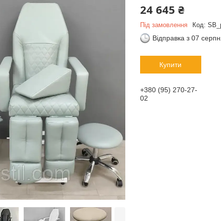
24 645 ₴
Під замовлення
Код:
SB_p
Відправка з 07 серп
Купити
+380 (95) 270-27-
02