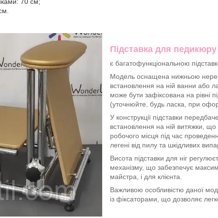
иками: 70 см;
см.
Підставка для педикюру T
є багатофункціональною підставко
Модель оснащена нижньою нере
встановлення на ній ванни або л
може бути зафіксована на рівні пі
(уточнюйте, будь ласка, при офо
У конструкції підставки передба
встановлення на ній витяжки, що 
робочого місця під час проведе
легені від пилу та шкідливих випа
Висота підставки для ніг регулює
механізму, що забезпечує максим
майстра, і для клієнта.
Важливою особливістю даної моде
із фіксаторами, що дозволяє легк