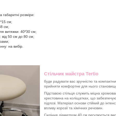
а габаритні розміри:
5*15 см;
38 см;
я витяжки: 40*30 см;
 від 50 см до 80 см;
рами;
нну: на вибір.
Стільчик майстра Tertio
буде радувати вас зручністю та компактн
прийняти комфортне для нього становище
Підставою стільця служить міцна хромов
хрестовина на коліщатках, що забезпечую
підлозі. Матеріал основи стійкий до інте
впливу корозії та хімічних речовин.
Сидіння діаметром 40 см регулюється висо