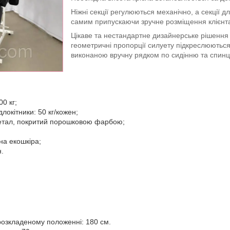
Ніжні секції регулюються механічно, а секції 
самим припускаючи зручне розміщення клієнта
Цікаве та нестандартне дизайнерське рішення в
геометричні пропорції силуету підкреслюють
виконаною вручну рядком по сидінню та спинці
0 кг;
локітники: 50 кг/кожен;
етал, покритий порошковою фарбою;
на екошкіра;
.
розкладеному положенні: 180 см.