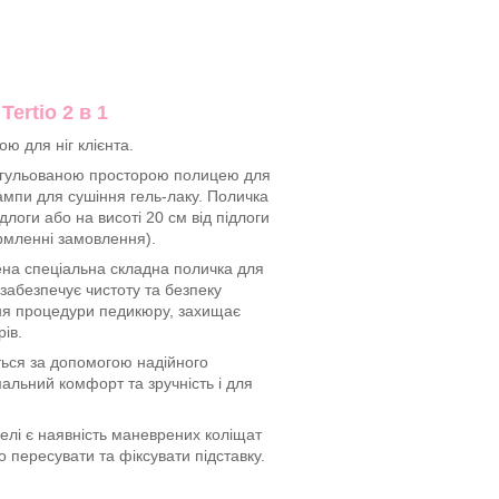
ertio 2 в 1
ю для ніг клієнта.
гульованою просторою полицею для
ампи для сушіння гель-лаку. Поличка
длоги або на висоті 20 см від підлоги
рмленні замовлення).
чена спеціальна складна поличка для
забезпечує чистоту та безпеку
ння процедури педикюру, захищає
рів.
ться за допомогою надійного
альний комфорт та зручність і для
лі є наявність маневрених коліщат
о пересувати та фіксувати підставку.