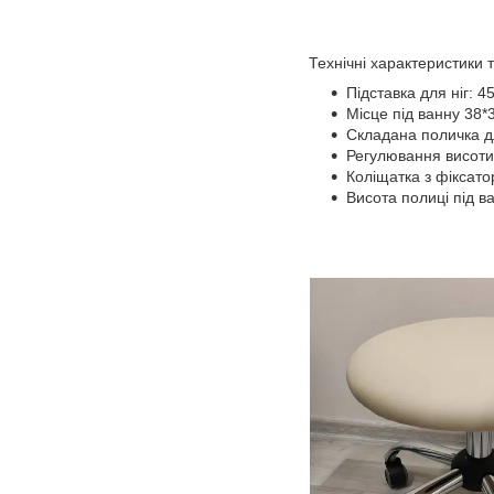
Технічні характеристики т
Підставка для ніг: 4
Місце під ванну 38*
Складана поличка дл
Регулювання висоти:
Коліщатка з фіксато
Висота полиці під ва