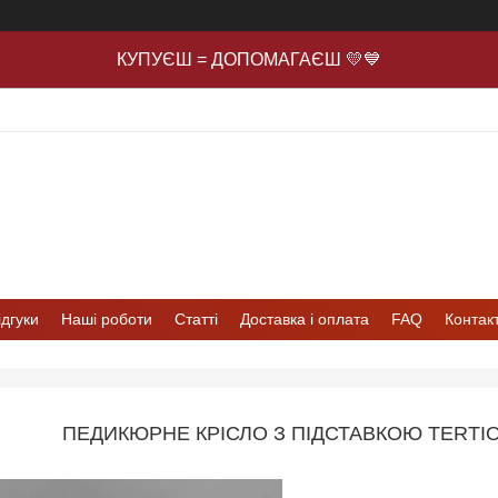
КУПУЄШ = ДОПОМАГАЄШ 💛💙
ідгуки
Наші роботи
Статті
Доставка і оплата
FAQ
Контак
ПЕДИКЮРНЕ КРІСЛО З ПІДСТАВКОЮ TERTIO