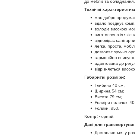
до меблів та обладнання,
Технічні характеристик
має добре продуману
вдало поєднує компак
володіє високою мо
виготовлена із якіс
відповідає санітар
легка, проста, мобіл
дозволяє зручно орг
гармонійно вписуєть
адаптована до регул
відрізняється висок
Габаритні розміри:
Глибина 40 см;
Ширина 54 см;
Висота 79 см;
Розміри поличок: 40
Ролики: d50.
Колір:
чорний.
Дані для транспортува
Доставляється у роз