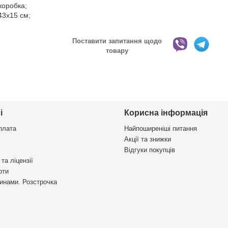
коробка;
43x15 см;
Поставити запитання щодо
товару
і
Корисна інформація
плата
Найпоширеніші питання
Акції та знижки
Відгуки покупців
та ліцензії
рти
инами. Розстрочка