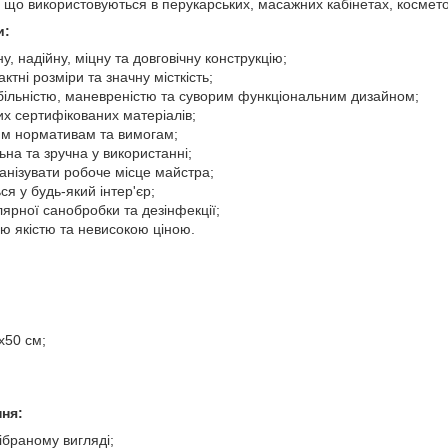
 що використовуються в перукарських, масажних кабінетах, космето
и:
, надійну, міцну та довговічну конструкцію;
тні розміри та значну місткість;
більністю, маневреністю та суворим функціональним дизайном;
них сертифікованих матеріалів;
ним нормативам та вимогам;
ьна та зручна у використанні;
анізувати робоче місце майстра;
ся у будь-який інтер'єр;
ярної санобробки та дезінфекції;
ою якістю та невисокою ціною.
х50 см;
ння:
ібраному вигляді;