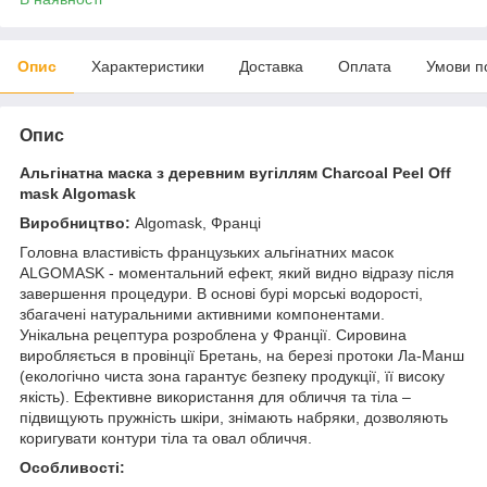
Опис
Характеристики
Доставка
Оплата
Умови п
Опис
Альгінатна маска з деревним вугіллям Charcoal Peel Off
mask Algomask
Виробництво:
Algomask, Франці
Головна властивість французьких альгінатних масок
ALGOMASK - моментальний ефект, який видно відразу після
завершення процедури. В основі бурі морські водорості,
збагачені натуральними активними компонентами.
Унікальна рецептура розроблена у Франції. Сировина
виробляється в провінції Бретань, на березі протоки Ла-Манш
(екологічно чиста зона гарантує безпеку продукції, її високу
якість). Ефективне використання для обличчя та тіла –
підвищують пружність шкіри, знімають набряки, дозволяють
коригувати контури тіла та овал обличчя.
Особливості: