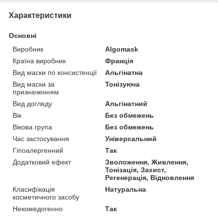
Характеристики
Основні
Виробник
Algomask
Країна виробник
Франція
Вид маски по консистенції
Альгінатна
Вид маски за
Тонізуюча
призначенням
Вид догляду
Альгінатний
Вік
Без обмежень
Вікова група
Без обмежень
Час застосування
Універсальний
Гіпоалергенний
Так
Додатковий ефект
Зволоження, Живлення,
Тонізація, Захист,
Регенерація, Відновлення
Класифікація
Натуральна
косметичного засобу
Некомедогенно
Так