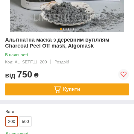
Альгінатна маска з деревним вугіллям
Charcoal Peel Off mask, Algomask
В наявності
Код: AL_SETF11_200
Роздріб
750
від
₴
Купити
Вага
200
500
В наявності