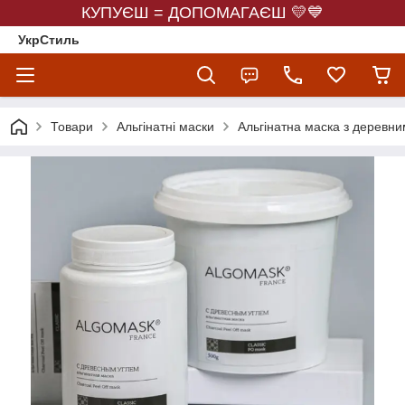
КУПУЄШ = ДОПОМАГАЄШ 💛💙
УкрСтиль
Товари
Альгінатні маски
Альгінатна маска з деревни