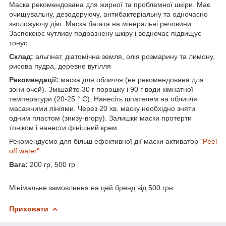
Маска рекомендована для жирної та проблемної шкіри. Має
очищувальну, дезодоруючу, антибактеріальну та одночасно
зволожуючу дію. Маска багата на мінеральні речовини.
Заспокоює чутливу подразнену шкіру і водночас підвищує
тонус.
Склад:
альгінат, діатомічна земля, олія розмарину та лимону,
рисова пудра, деревне вугілля
Рекомендації:
маска для обличчя (не рекомендована для
зони очей). Змішайте 30 г порошку і 90 г води кімнатної
температури (20-25 ° С). Нанесіть шпателем на обличчя
масажними лініями. Через 20 хв. маску необхідно зняти
одним пластом (знизу-вгору). Залишки маски протерти
тоніком і нанести фінішний крем.
Рекомендуємо для більш ефективної дії маски активатор
"Peel
off water"
Вага:
200 гр, 500 гр
Мінімальне замовлення на цей бренд від 500 грн.
Приховати