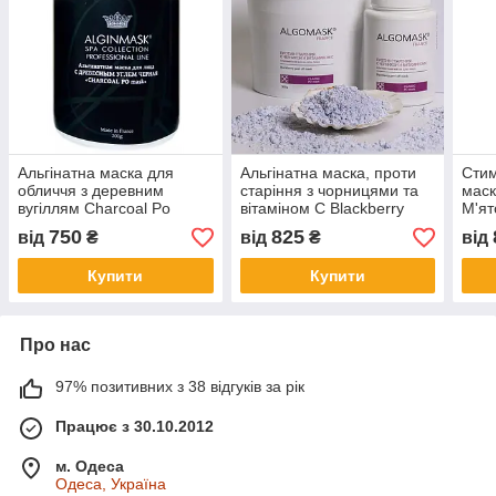
Альгінатна маска для
Альгінатна маска, проти
Стим
обличчя з деревним
старіння з чорницями та
маск
вугіллям Charcoal Po
вітаміном С Blackberry
М'ят
mask, Alginmask
peel off mask, Algomask
Mint
750
825
від
₴
від
₴
від
Купити
Купити
Про нас
97% позитивних з 38 відгуків за рік
Працює з 30.10.2012
м. Одеса
Одеса, Україна