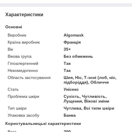
Характеристики
Основні
Виробник
Algomask
Країна виробник
Франція
Вік
35+
Вікова група
Без обмежень
Гіпоалергенний
Так
Некомедогенно
Так
Область застосування
Шия, Ніс, Т-зоні (лоб, ніс,
підборіддя), Обличчя
Стать
Унісекс
Проблема шкіри
Сухість, Чутливість,
Лущення, Вікові зміни
Тип шкіри
Чутлива, Всі типи шкіри
Упаковка засобу
Банка
Користувальницькі характеристики
Вага
200