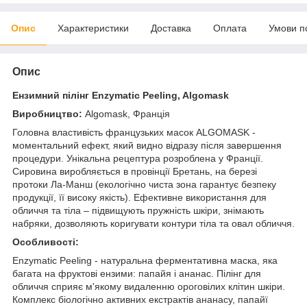
Опис
Характеристики
Доставка
Оплата
Умови п
Опис
Ензимний пілінг Enzymatic Peeling, Algomask
Виробництво:
Algomask, Франція
Головна властивість французьких масок ALGOMASK -
моментальний ефект, який видно відразу після завершення
процедури. Унікальна рецептура розроблена у Франції.
Сировина виробляється в провінції Бретань, на березі
протоки Ла-Манш (екологічно чиста зона гарантує безпеку
продукції, її високу якість). Ефективне використання для
обличчя та тіла – підвищують пружність шкіри, знімають
набряки, дозволяють коригувати контури тіла та овал обличчя.
Особливості:
Enzymatic Peeling - натуральна ферментативна маска, яка
багата на фруктові ензими: папайя і ананас. Пілінг для
обличчя сприяє м'якому видаленню ороговілих клітин шкіри.
Комплекс біологічно активних екстрактів ананасу, папайї