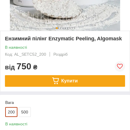
Ензимний пілінг Enzymatic Peeling, Algomask
В наявності
Код: AL_SETC52_200
Роздріб
750
від
₴
Купити
Вага
200
500
В наявності