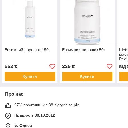
Ензимний порошок 150г
Ензимний порошок 50г
Шейк
маск
Peel
Alg
552
225
₴
₴
від
Купити
Купити
Про нас
97% позитивних з 38 відгуків за рік
Працює з 30.10.2012
м. Одеса