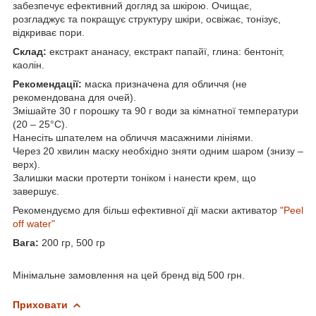
забезпечує ефективний догляд за шкірою. Очищає,
розгладжує та покращує структуру шкіри, освіжає, тонізує,
відкриває пори.
Склад:
екстракт ананасу, екстракт папайї, глина: бентоніт,
каолін.
Рекомендації:
маска призначена для обличчя (не
рекомендована для очей).
Змішайте 30 г порошку та 90 г води за кімнатної температури
(20 – 25°С).
Нанесіть шпателем на обличчя масажними лініями.
Через 20 хвилин маску необхідно зняти одним шаром (знизу –
верх).
Залишки маски протерти тоніком і нанести крем, що
завершує.
Рекомендуємо для більш ефективної дії маски активатор
"Peel
off water"
Вага:
200 гр, 500 гр
Мінімальне замовлення на цей бренд від 500 грн.
Приховати