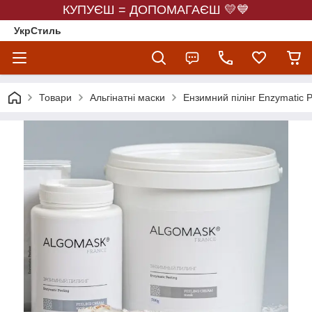
КУПУЄШ = ДОПОМАГАЄШ 💛💙
УкрСтиль
Товари
Альгінатні маски
Ензимний пілінг Enzymatic P