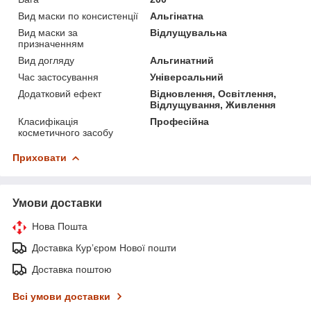
Вид маски по консистенції
Альгінатна
Вид маски за
Відлущувальна
призначенням
Вид догляду
Альгинатний
Час застосування
Універсальний
Додатковий ефект
Відновлення, Освітлення,
Відлущування, Живлення
Класифікація
Професійна
косметичного засобу
Приховати
Умови доставки
Нова Пошта
Доставка Курʼєром Нової пошти
Доставка поштою
Всі умови доставки